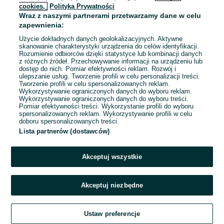
cookies,
Polityka Prywatności
Wraz z naszymi partnerami przetwarzamy dane w celu
To ogłoszenie nie jest już dostępne
zapewnienia:
Użycie dokładnych danych geolokalizacyjnych. Aktywne
skanowanie charakterystyki urządzenia do celów identyfikacji.
Rozumienie odbiorców dzięki statystyce lub kombinacji danych
Przejdź na stronę główną
z różnych źródeł. Przechowywanie informacji na urządzeniu lub
dostęp do nich. Pomiar efektywności reklam. Rozwój i
ulepszanie usług. Tworzenie profili w celu personalizacji treści.
Tworzenie profili w celu spersonalizowanych reklam.
Wykorzystywanie ograniczonych danych do wyboru reklam.
Wykorzystywanie ograniczonych danych do wyboru treści.
Pomiar efektywności treści. Wykorzystanie profili do wyboru
spersonalizowanych reklam. Wykorzystywanie profili w celu
doboru spersonalizowanych treści.
Lista partnerów (dostawców)
Akceptuj wszystkie
Akceptuj niezbędne
Ustaw preferencje