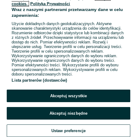
cookies,
Polityka Prywatności
Wraz z naszymi partnerami przetwarzamy dane w celu
To ogłoszenie nie jest już dostępne
zapewnienia:
Użycie dokładnych danych geolokalizacyjnych. Aktywne
skanowanie charakterystyki urządzenia do celów identyfikacji.
Rozumienie odbiorców dzięki statystyce lub kombinacji danych
Przejdź na stronę główną
z różnych źródeł. Przechowywanie informacji na urządzeniu lub
dostęp do nich. Pomiar efektywności reklam. Rozwój i
ulepszanie usług. Tworzenie profili w celu personalizacji treści.
Tworzenie profili w celu spersonalizowanych reklam.
Wykorzystywanie ograniczonych danych do wyboru reklam.
Wykorzystywanie ograniczonych danych do wyboru treści.
Pomiar efektywności treści. Wykorzystanie profili do wyboru
spersonalizowanych reklam. Wykorzystywanie profili w celu
doboru spersonalizowanych treści.
Lista partnerów (dostawców)
Akceptuj wszystkie
Akceptuj niezbędne
Ustaw preferencje