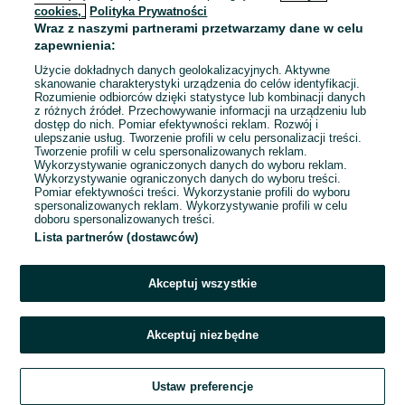
cookies,
Polityka Prywatności
Wraz z naszymi partnerami przetwarzamy dane w celu
To ogłoszenie nie jest już dostępne
zapewnienia:
Użycie dokładnych danych geolokalizacyjnych. Aktywne
skanowanie charakterystyki urządzenia do celów identyfikacji.
Rozumienie odbiorców dzięki statystyce lub kombinacji danych
Przejdź na stronę główną
z różnych źródeł. Przechowywanie informacji na urządzeniu lub
dostęp do nich. Pomiar efektywności reklam. Rozwój i
ulepszanie usług. Tworzenie profili w celu personalizacji treści.
Tworzenie profili w celu spersonalizowanych reklam.
Wykorzystywanie ograniczonych danych do wyboru reklam.
Wykorzystywanie ograniczonych danych do wyboru treści.
Pomiar efektywności treści. Wykorzystanie profili do wyboru
spersonalizowanych reklam. Wykorzystywanie profili w celu
doboru spersonalizowanych treści.
Lista partnerów (dostawców)
Akceptuj wszystkie
Akceptuj niezbędne
Ustaw preferencje