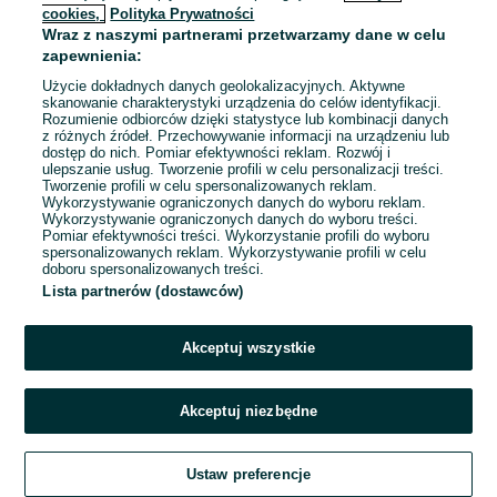
cookies,
Polityka Prywatności
Wraz z naszymi partnerami przetwarzamy dane w celu
To ogłoszenie nie jest już dostępne
zapewnienia:
Użycie dokładnych danych geolokalizacyjnych. Aktywne
skanowanie charakterystyki urządzenia do celów identyfikacji.
Rozumienie odbiorców dzięki statystyce lub kombinacji danych
Przejdź na stronę główną
z różnych źródeł. Przechowywanie informacji na urządzeniu lub
dostęp do nich. Pomiar efektywności reklam. Rozwój i
ulepszanie usług. Tworzenie profili w celu personalizacji treści.
Tworzenie profili w celu spersonalizowanych reklam.
Wykorzystywanie ograniczonych danych do wyboru reklam.
Wykorzystywanie ograniczonych danych do wyboru treści.
Pomiar efektywności treści. Wykorzystanie profili do wyboru
spersonalizowanych reklam. Wykorzystywanie profili w celu
doboru spersonalizowanych treści.
Lista partnerów (dostawców)
Akceptuj wszystkie
Akceptuj niezbędne
Ustaw preferencje