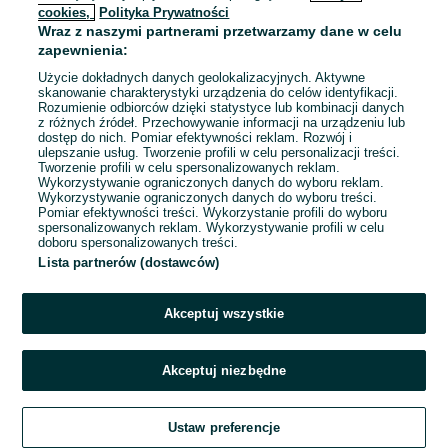
cookies,
Polityka Prywatności
Wraz z naszymi partnerami przetwarzamy dane w celu
To ogłoszenie nie jest już dostępne
zapewnienia:
Użycie dokładnych danych geolokalizacyjnych. Aktywne
skanowanie charakterystyki urządzenia do celów identyfikacji.
Rozumienie odbiorców dzięki statystyce lub kombinacji danych
Przejdź na stronę główną
z różnych źródeł. Przechowywanie informacji na urządzeniu lub
dostęp do nich. Pomiar efektywności reklam. Rozwój i
ulepszanie usług. Tworzenie profili w celu personalizacji treści.
Tworzenie profili w celu spersonalizowanych reklam.
Wykorzystywanie ograniczonych danych do wyboru reklam.
Wykorzystywanie ograniczonych danych do wyboru treści.
Pomiar efektywności treści. Wykorzystanie profili do wyboru
spersonalizowanych reklam. Wykorzystywanie profili w celu
doboru spersonalizowanych treści.
Lista partnerów (dostawców)
Akceptuj wszystkie
Akceptuj niezbędne
Ustaw preferencje