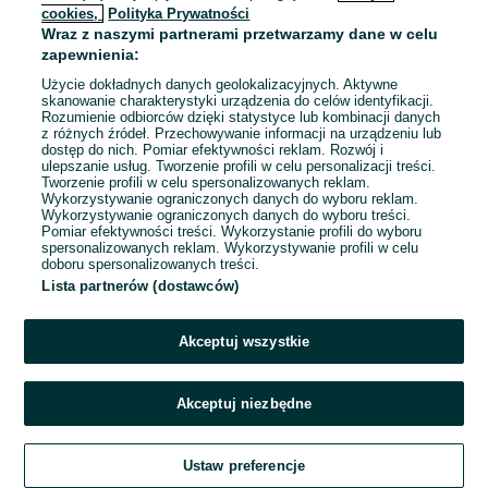
cookies,
Polityka Prywatności
Wraz z naszymi partnerami przetwarzamy dane w celu
To ogłoszenie nie jest już dostępne
zapewnienia:
Użycie dokładnych danych geolokalizacyjnych. Aktywne
skanowanie charakterystyki urządzenia do celów identyfikacji.
Rozumienie odbiorców dzięki statystyce lub kombinacji danych
Przejdź na stronę główną
z różnych źródeł. Przechowywanie informacji na urządzeniu lub
dostęp do nich. Pomiar efektywności reklam. Rozwój i
ulepszanie usług. Tworzenie profili w celu personalizacji treści.
Tworzenie profili w celu spersonalizowanych reklam.
Wykorzystywanie ograniczonych danych do wyboru reklam.
Wykorzystywanie ograniczonych danych do wyboru treści.
Pomiar efektywności treści. Wykorzystanie profili do wyboru
spersonalizowanych reklam. Wykorzystywanie profili w celu
doboru spersonalizowanych treści.
Lista partnerów (dostawców)
Akceptuj wszystkie
Akceptuj niezbędne
Ustaw preferencje