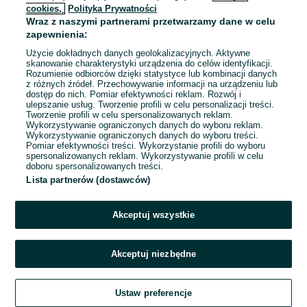
cookies,
Polityka Prywatności
Wraz z naszymi partnerami przetwarzamy dane w celu
To ogłoszenie nie jest już dostępne
zapewnienia:
Użycie dokładnych danych geolokalizacyjnych. Aktywne
skanowanie charakterystyki urządzenia do celów identyfikacji.
Rozumienie odbiorców dzięki statystyce lub kombinacji danych
Przejdź na stronę główną
z różnych źródeł. Przechowywanie informacji na urządzeniu lub
dostęp do nich. Pomiar efektywności reklam. Rozwój i
ulepszanie usług. Tworzenie profili w celu personalizacji treści.
Tworzenie profili w celu spersonalizowanych reklam.
Wykorzystywanie ograniczonych danych do wyboru reklam.
Wykorzystywanie ograniczonych danych do wyboru treści.
Pomiar efektywności treści. Wykorzystanie profili do wyboru
spersonalizowanych reklam. Wykorzystywanie profili w celu
doboru spersonalizowanych treści.
Lista partnerów (dostawców)
Akceptuj wszystkie
Akceptuj niezbędne
Ustaw preferencje