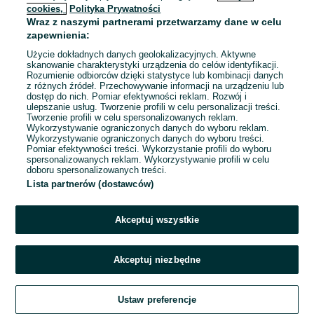
cookies,
Polityka Prywatności
Wraz z naszymi partnerami przetwarzamy dane w celu
To ogłoszenie nie jest już dostępne
zapewnienia:
Użycie dokładnych danych geolokalizacyjnych. Aktywne
skanowanie charakterystyki urządzenia do celów identyfikacji.
Rozumienie odbiorców dzięki statystyce lub kombinacji danych
Przejdź na stronę główną
z różnych źródeł. Przechowywanie informacji na urządzeniu lub
dostęp do nich. Pomiar efektywności reklam. Rozwój i
ulepszanie usług. Tworzenie profili w celu personalizacji treści.
Tworzenie profili w celu spersonalizowanych reklam.
Wykorzystywanie ograniczonych danych do wyboru reklam.
Wykorzystywanie ograniczonych danych do wyboru treści.
Pomiar efektywności treści. Wykorzystanie profili do wyboru
spersonalizowanych reklam. Wykorzystywanie profili w celu
doboru spersonalizowanych treści.
Lista partnerów (dostawców)
Akceptuj wszystkie
Akceptuj niezbędne
Ustaw preferencje