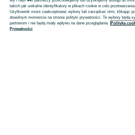
My i nasi
447
partnerzy przechowujemy lub uzyskujemy dostęp do infor
takich jak unikalne identyfikatory w plikach cookie w celu przetwarzan
Użytkownik może zaakceptować wybory lub zarządzać nimi, klikając po
dowolnym momencie na stronie polityki prywatności. Te wybory będą 
partnerom i nie będą miały wpływu na dane przeglądania.
Polityka coo
Prywatności
Aplikacje mobilne OLX.pl
Pomoc
Wyróżnione ogłoszenia
Oferta dla firm
Blog
Regulamin
Polityka prywatności
Reklama
Informacja o realizowanej strategii podatkowej