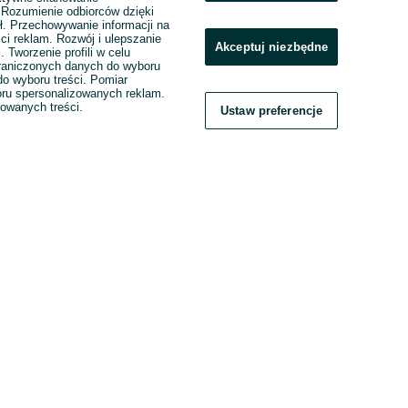
. Rozumienie odbiorców dzięki
ł. Przechowywanie informacji na
ci reklam. Rozwój i ulepszanie
Akceptuj niezbędne
. Tworzenie profili w celu
raniczonych danych do wyboru
o wyboru treści. Pomiar
boru spersonalizowanych reklam.
zowanych treści.
Ustaw preferencje