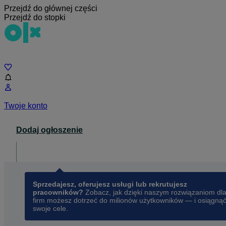
Przejdź do głównej części
Przejdź do stopki
Czat
Twoje konto
Dodaj ogłoszenie
Dla biznesu
opens in a new tab
Sprzedajesz, oferujesz usługi lub rekrutujesz
pracowników?
Zobacz, jak dzięki naszym rozwiązaniom dl
firm możesz dotrzeć do milionów użytkowników — i osiągną
swoje cele.