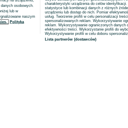
macji na urządzeniu,
charakterystyki urządzenia do celów identyfikacji
ia danych osobowych.
statystyce lub kombinacji danych z różnych źróde
niżej lub w
urządzeniu lub dostęp do nich. Pomiar efektywnoś
sygnalizowane naszym
usług. Tworzenie profili w celu personalizacji treści
spersonalizowanych reklam. Wykorzystywanie og
kies,
Polityka
reklam. Wykorzystywanie ograniczonych danych d
efektywności treści. Wykorzystanie profili do wy
Wykorzystywanie profili w celu doboru spersonali
Lista partnerów (dostawców)