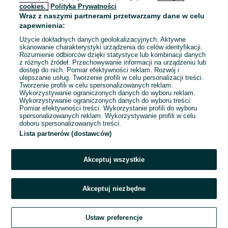
cookies,
Polityka Prywatności
Wraz z naszymi partnerami przetwarzamy dane w celu
To ogłoszenie nie jest już dostępne
zapewnienia:
Użycie dokładnych danych geolokalizacyjnych. Aktywne
skanowanie charakterystyki urządzenia do celów identyfikacji.
Rozumienie odbiorców dzięki statystyce lub kombinacji danych
Przejdź na stronę główną
z różnych źródeł. Przechowywanie informacji na urządzeniu lub
dostęp do nich. Pomiar efektywności reklam. Rozwój i
ulepszanie usług. Tworzenie profili w celu personalizacji treści.
Tworzenie profili w celu spersonalizowanych reklam.
Wykorzystywanie ograniczonych danych do wyboru reklam.
Wykorzystywanie ograniczonych danych do wyboru treści.
Pomiar efektywności treści. Wykorzystanie profili do wyboru
spersonalizowanych reklam. Wykorzystywanie profili w celu
doboru spersonalizowanych treści.
Lista partnerów (dostawców)
Akceptuj wszystkie
Akceptuj niezbędne
Ustaw preferencje