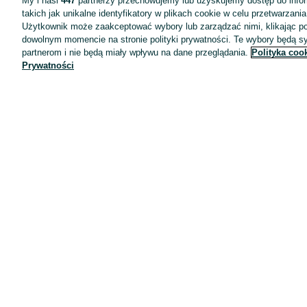
My i nasi
447
partnerzy przechowujemy lub uzyskujemy dostęp do infor
takich jak unikalne identyfikatory w plikach cookie w celu przetwarzan
Użytkownik może zaakceptować wybory lub zarządzać nimi, klikając po
dowolnym momencie na stronie polityki prywatności. Te wybory będą 
partnerom i nie będą miały wpływu na dane przeglądania.
Polityka coo
Prywatności
Aplikacje mobilne OLX.pl
Pomoc
Wyróżnione ogłoszenia
Oferta dla firm
Blog
Regulamin
Polityka prywatności
Reklama
Informacja o realizowanej strategii podatkowej