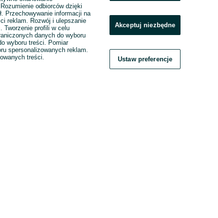
. Rozumienie odbiorców dzięki
ł. Przechowywanie informacji na
ci reklam. Rozwój i ulepszanie
Akceptuj niezbędne
. Tworzenie profili w celu
raniczonych danych do wyboru
o wyboru treści. Pomiar
boru spersonalizowanych reklam.
zowanych treści.
Ustaw preferencje