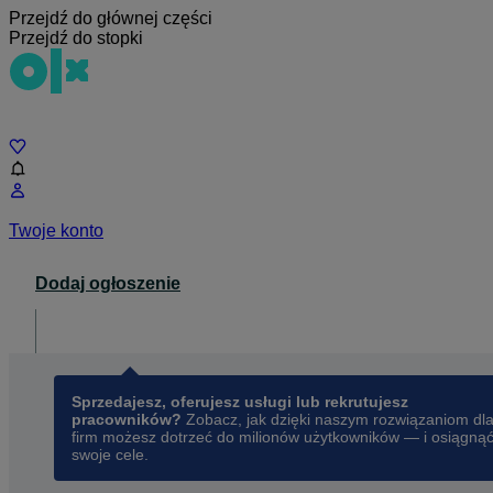
Przejdź do głównej części
Przejdź do stopki
Czat
Twoje konto
Dodaj ogłoszenie
Dla biznesu
opens in a new tab
Sprzedajesz, oferujesz usługi lub rekrutujesz
pracowników?
Zobacz, jak dzięki naszym rozwiązaniom dl
firm możesz dotrzeć do milionów użytkowników — i osiągną
swoje cele.