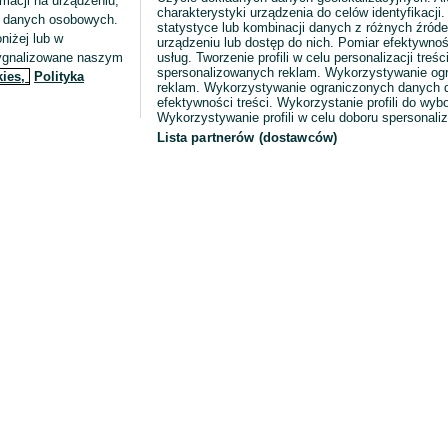
macji na urządzeniu,
charakterystyki urządzenia do celów identyfikacji
ia danych osobowych.
statystyce lub kombinacji danych z różnych źróde
niżej lub w
urządzeniu lub dostęp do nich. Pomiar efektywnoś
sygnalizowane naszym
usług. Tworzenie profili w celu personalizacji treści
spersonalizowanych reklam. Wykorzystywanie og
kies,
Polityka
reklam. Wykorzystywanie ograniczonych danych d
efektywności treści. Wykorzystanie profili do wy
Wykorzystywanie profili w celu doboru spersonali
Lista partnerów (dostawców)