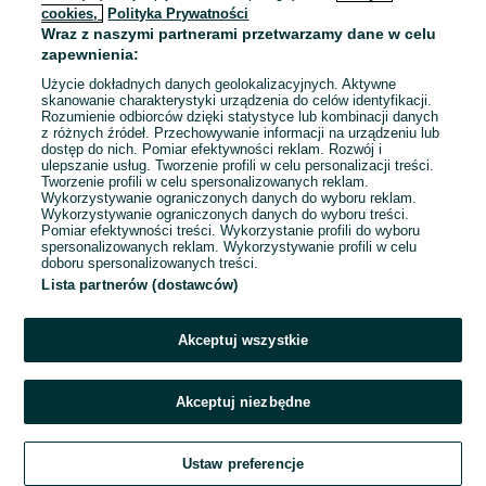
cookies,
Polityka Prywatności
Wraz z naszymi partnerami przetwarzamy dane w celu
To ogłoszenie nie jest już dostępne
zapewnienia:
Użycie dokładnych danych geolokalizacyjnych. Aktywne
skanowanie charakterystyki urządzenia do celów identyfikacji.
Rozumienie odbiorców dzięki statystyce lub kombinacji danych
Przejdź na stronę główną
z różnych źródeł. Przechowywanie informacji na urządzeniu lub
dostęp do nich. Pomiar efektywności reklam. Rozwój i
ulepszanie usług. Tworzenie profili w celu personalizacji treści.
Tworzenie profili w celu spersonalizowanych reklam.
Wykorzystywanie ograniczonych danych do wyboru reklam.
Wykorzystywanie ograniczonych danych do wyboru treści.
Pomiar efektywności treści. Wykorzystanie profili do wyboru
spersonalizowanych reklam. Wykorzystywanie profili w celu
doboru spersonalizowanych treści.
Lista partnerów (dostawców)
Akceptuj wszystkie
Akceptuj niezbędne
Ustaw preferencje