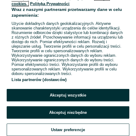
cookies,
Polityka Prywatności
Wraz z naszymi partnerami przetwarzamy dane w celu
To ogłoszenie nie jest już dostępne
zapewnienia:
Użycie dokładnych danych geolokalizacyjnych. Aktywne
skanowanie charakterystyki urządzenia do celów identyfikacji.
Rozumienie odbiorców dzięki statystyce lub kombinacji danych
Przejdź na stronę główną
z różnych źródeł. Przechowywanie informacji na urządzeniu lub
dostęp do nich. Pomiar efektywności reklam. Rozwój i
ulepszanie usług. Tworzenie profili w celu personalizacji treści.
Tworzenie profili w celu spersonalizowanych reklam.
Wykorzystywanie ograniczonych danych do wyboru reklam.
Wykorzystywanie ograniczonych danych do wyboru treści.
Pomiar efektywności treści. Wykorzystanie profili do wyboru
spersonalizowanych reklam. Wykorzystywanie profili w celu
doboru spersonalizowanych treści.
Lista partnerów (dostawców)
Akceptuj wszystkie
Akceptuj niezbędne
Ustaw preferencje