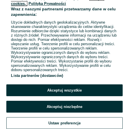
cookies,
Polityka Prywatności
Wraz z naszymi partnerami przetwarzamy dane w celu
To ogłoszenie nie jest już dostępne
zapewnienia:
Użycie dokładnych danych geolokalizacyjnych. Aktywne
skanowanie charakterystyki urządzenia do celów identyfikacji.
Rozumienie odbiorców dzięki statystyce lub kombinacji danych
Przejdź na stronę główną
z różnych źródeł. Przechowywanie informacji na urządzeniu lub
dostęp do nich. Pomiar efektywności reklam. Rozwój i
ulepszanie usług. Tworzenie profili w celu personalizacji treści.
Tworzenie profili w celu spersonalizowanych reklam.
Wykorzystywanie ograniczonych danych do wyboru reklam.
Wykorzystywanie ograniczonych danych do wyboru treści.
Pomiar efektywności treści. Wykorzystanie profili do wyboru
spersonalizowanych reklam. Wykorzystywanie profili w celu
doboru spersonalizowanych treści.
Lista partnerów (dostawców)
Akceptuj wszystkie
Akceptuj niezbędne
Ustaw preferencje