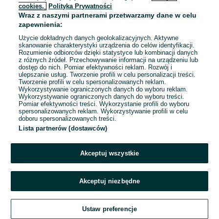
cookies,
Polityka Prywatności
Wraz z naszymi partnerami przetwarzamy dane w celu
To ogłoszenie nie jest już dostępne
zapewnienia:
Użycie dokładnych danych geolokalizacyjnych. Aktywne
skanowanie charakterystyki urządzenia do celów identyfikacji.
Rozumienie odbiorców dzięki statystyce lub kombinacji danych
Przejdź na stronę główną
z różnych źródeł. Przechowywanie informacji na urządzeniu lub
dostęp do nich. Pomiar efektywności reklam. Rozwój i
ulepszanie usług. Tworzenie profili w celu personalizacji treści.
Tworzenie profili w celu spersonalizowanych reklam.
Wykorzystywanie ograniczonych danych do wyboru reklam.
Wykorzystywanie ograniczonych danych do wyboru treści.
Pomiar efektywności treści. Wykorzystanie profili do wyboru
spersonalizowanych reklam. Wykorzystywanie profili w celu
doboru spersonalizowanych treści.
Lista partnerów (dostawców)
Akceptuj wszystkie
Akceptuj niezbędne
Ustaw preferencje