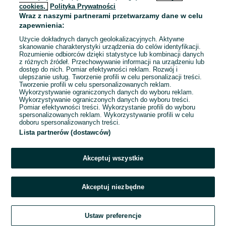
cookies,
Polityka Prywatności
Wraz z naszymi partnerami przetwarzamy dane w celu
To ogłoszenie nie jest już dostępne
zapewnienia:
Użycie dokładnych danych geolokalizacyjnych. Aktywne
skanowanie charakterystyki urządzenia do celów identyfikacji.
Rozumienie odbiorców dzięki statystyce lub kombinacji danych
Przejdź na stronę główną
z różnych źródeł. Przechowywanie informacji na urządzeniu lub
dostęp do nich. Pomiar efektywności reklam. Rozwój i
ulepszanie usług. Tworzenie profili w celu personalizacji treści.
Tworzenie profili w celu spersonalizowanych reklam.
Wykorzystywanie ograniczonych danych do wyboru reklam.
Wykorzystywanie ograniczonych danych do wyboru treści.
Pomiar efektywności treści. Wykorzystanie profili do wyboru
spersonalizowanych reklam. Wykorzystywanie profili w celu
doboru spersonalizowanych treści.
Lista partnerów (dostawców)
Akceptuj wszystkie
Akceptuj niezbędne
Ustaw preferencje