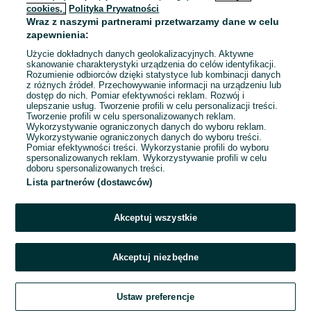
cookies,
Polityka Prywatności
Wraz z naszymi partnerami przetwarzamy dane w celu
To ogłoszenie nie jest już dostępne
zapewnienia:
Użycie dokładnych danych geolokalizacyjnych. Aktywne
skanowanie charakterystyki urządzenia do celów identyfikacji.
Rozumienie odbiorców dzięki statystyce lub kombinacji danych
Przejdź na stronę główną
z różnych źródeł. Przechowywanie informacji na urządzeniu lub
dostęp do nich. Pomiar efektywności reklam. Rozwój i
ulepszanie usług. Tworzenie profili w celu personalizacji treści.
Tworzenie profili w celu spersonalizowanych reklam.
Wykorzystywanie ograniczonych danych do wyboru reklam.
Wykorzystywanie ograniczonych danych do wyboru treści.
Pomiar efektywności treści. Wykorzystanie profili do wyboru
spersonalizowanych reklam. Wykorzystywanie profili w celu
doboru spersonalizowanych treści.
Lista partnerów (dostawców)
Akceptuj wszystkie
Akceptuj niezbędne
Ustaw preferencje