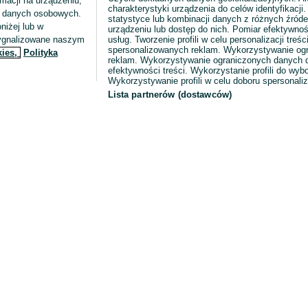
macji na urządzeniu,
charakterystyki urządzenia do celów identyfikacji
ia danych osobowych.
statystyce lub kombinacji danych z różnych źróde
niżej lub w
urządzeniu lub dostęp do nich. Pomiar efektywnoś
sygnalizowane naszym
usług. Tworzenie profili w celu personalizacji treści
spersonalizowanych reklam. Wykorzystywanie og
kies,
Polityka
reklam. Wykorzystywanie ograniczonych danych d
efektywności treści. Wykorzystanie profili do wy
Wykorzystywanie profili w celu doboru spersonali
Lista partnerów (dostawców)