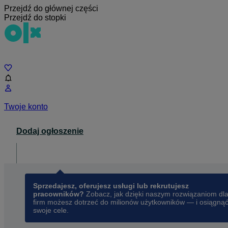
Przejdź do głównej części
Przejdź do stopki
Czat
Twoje konto
Dodaj ogłoszenie
Dla biznesu
opens in a new tab
Sprzedajesz, oferujesz usługi lub rekrutujesz
pracowników?
Zobacz, jak dzięki naszym rozwiązaniom dl
firm możesz dotrzeć do milionów użytkowników — i osiągną
swoje cele.