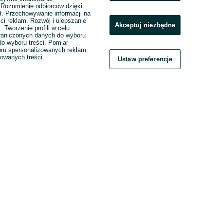
. Rozumienie odbiorców dzięki
ł. Przechowywanie informacji na
ci reklam. Rozwój i ulepszanie
Akceptuj niezbędne
. Tworzenie profili w celu
raniczonych danych do wyboru
o wyboru treści. Pomiar
boru spersonalizowanych reklam.
zowanych treści.
Ustaw preferencje