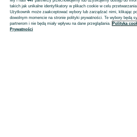
My i nasi
447
partnerzy przechowujemy lub uzyskujemy dostęp do infor
takich jak unikalne identyfikatory w plikach cookie w celu przetwarzan
Użytkownik może zaakceptować wybory lub zarządzać nimi, klikając po
dowolnym momencie na stronie polityki prywatności. Te wybory będą 
partnerom i nie będą miały wpływu na dane przeglądania.
Polityka coo
Prywatności
Aplikacje mobilne OLX.pl
Pomoc
Wyróżnione ogłoszenia
Oferta dla firm
Blog
Regulamin
Polityka prywatności
Reklama
Informacja o realizowanej strategii podatkowej