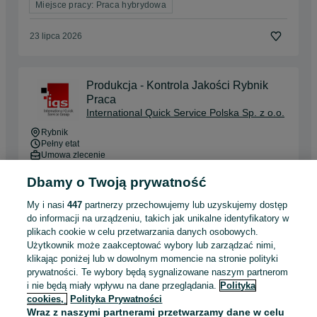
Miejsce pracy: Praca hybrydowa
23 lipca 2026
Produkcja - Kontrola Jakości Rybnik
Praca
International Quick Service Polska Sp. z o.o.
Rybnik
Pełny etat
Umowa zlecenie
Doświadczenie nie jest wymagane
Dbamy o Twoją prywatność
Dyspozycyjność: Praca zmianowa
My i nasi
447
partnerzy przechowujemy lub uzyskujemy dostęp
Pracownicy z Ukrainy: 🇺🇦 Запрошуємо людей з України
do informacji na urządzeniu, takich jak unikalne identyfikatory w
(Zapraszamy pracowników z Ukrainy)
plikach cookie w celu przetwarzania danych osobowych.
Użytkownik może zaakceptować wybory lub zarządzać nimi,
04 sierpnia 2026
klikając poniżej lub w dowolnym momencie na stronie polityki
prywatności. Te wybory będą sygnalizowane naszym partnerom
i nie będą miały wpływu na dane przeglądania.
Polityka
Młodszy Operator Linii Produkcyjnej
cookies,
Polityka Prywatności
Wraz z naszymi partnerami przetwarzamy dane w celu