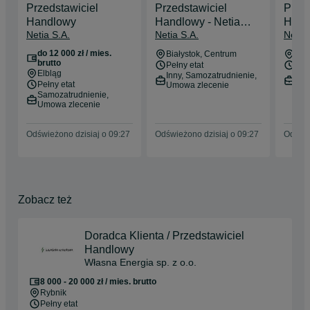
Przedstawiciel
Przedstawiciel
Przed
Handlowy
Handlowy - Netia
Hand
Netia S.A.
Netia S.A.
Netia 
S.A.
S.A.
do 12 000 zł / mies.
Białystok
, Centrum
Łód
brutto
Pełny etat
Pełn
Elbląg
Inny, Samozatrudnienie,
Sam
Pełny etat
Umowa zlecenie
Umo
Samozatrudnienie,
Umowa zlecenie
Odświeżono dzisiaj o 09:27
Odświeżono dzisiaj o 09:27
Odświe
Zobacz też
Doradca Klienta / Przedstawiciel
Handlowy
Własna Energia sp. z o.o.
8 000 - 20 000 zł / mies. brutto
Rybnik
Pełny etat