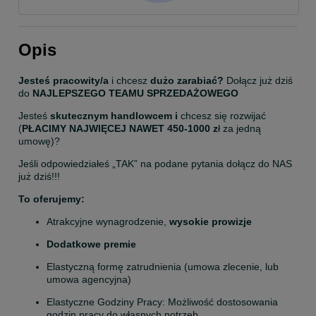
Opis
Jesteś pracowity/a
 i chcesz 
dużo zarabiać?
 Dołącz już dziś 
do 
NAJLEPSZEGO TEAMU SPRZEDAŻOWEGO
Jesteś 
skutecznym handlowcem i 
chcesz się rozwijać 
(
PŁACIMY NAJWIĘCEJ NAWET 450-1000 z
ł za jedną 
umowę)?
Jeśli odpowiedziałeś „TAK” na podane pytania dołącz do NAS 
już dziś!!!
To oferujemy:
Atrakcyjne wynagrodzenie, 
wysokie prowizje
Dodatkowe premie
Elastyczną formę zatrudnienia (umowa zlecenie, lub 
umowa agencyjna)
Elastyczne Godziny Pracy: Możliwość dostosowania 
godzin pracy do własnych potrzeb.