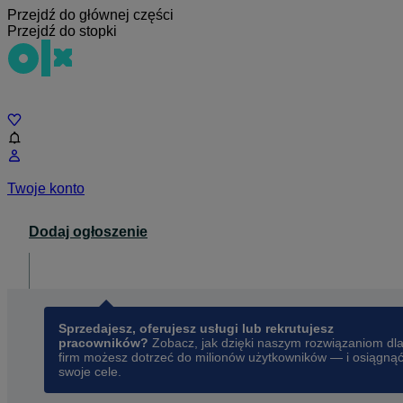
Przejdź do głównej części
Przejdź do stopki
Czat
Twoje konto
Dodaj ogłoszenie
Dla biznesu
opens in a new tab
Sprzedajesz, oferujesz usługi lub rekrutujesz
pracowników?
Zobacz, jak dzięki naszym rozwiązaniom dl
firm możesz dotrzeć do milionów użytkowników — i osiągną
swoje cele.