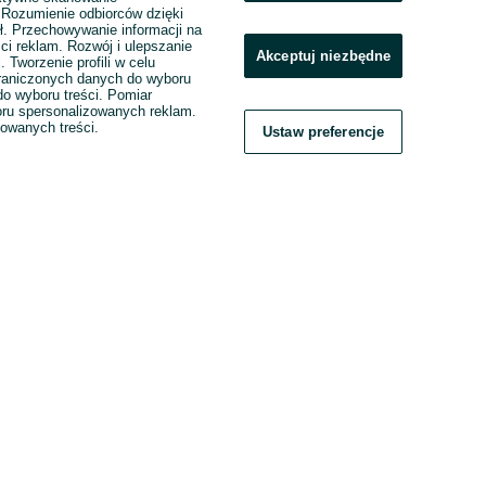
. Rozumienie odbiorców dzięki
ł. Przechowywanie informacji na
ci reklam. Rozwój i ulepszanie
Akceptuj niezbędne
. Tworzenie profili w celu
raniczonych danych do wyboru
o wyboru treści. Pomiar
boru spersonalizowanych reklam.
zowanych treści.
Ustaw preferencje