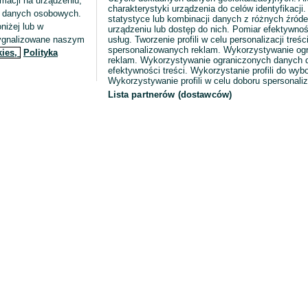
macji na urządzeniu,
charakterystyki urządzenia do celów identyfikacji
ia danych osobowych.
statystyce lub kombinacji danych z różnych źróde
niżej lub w
urządzeniu lub dostęp do nich. Pomiar efektywnoś
sygnalizowane naszym
usług. Tworzenie profili w celu personalizacji treści
spersonalizowanych reklam. Wykorzystywanie og
kies,
Polityka
reklam. Wykorzystywanie ograniczonych danych d
efektywności treści. Wykorzystanie profili do wy
Wykorzystywanie profili w celu doboru spersonali
Lista partnerów (dostawców)