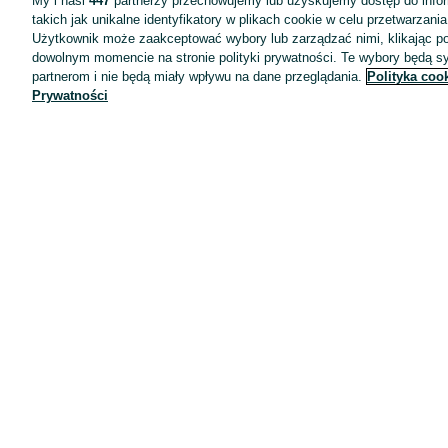
My i nasi
447
partnerzy przechowujemy lub uzyskujemy dostęp do infor
takich jak unikalne identyfikatory w plikach cookie w celu przetwarzan
Użytkownik może zaakceptować wybory lub zarządzać nimi, klikając po
dowolnym momencie na stronie polityki prywatności. Te wybory będą 
partnerom i nie będą miały wpływu na dane przeglądania.
Polityka coo
Prywatności
Aplikacje mobilne OLX.pl
Pomoc
Wyróżnione ogłoszenia
Oferta dla firm
Blog
Regulamin
Polityka prywatności
Reklama
Informacja o realizowanej strategii podatkowej