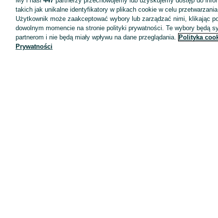
My i nasi
447
partnerzy przechowujemy lub uzyskujemy dostęp do infor
takich jak unikalne identyfikatory w plikach cookie w celu przetwarzan
Użytkownik może zaakceptować wybory lub zarządzać nimi, klikając po
dowolnym momencie na stronie polityki prywatności. Te wybory będą 
partnerom i nie będą miały wpływu na dane przeglądania.
Polityka coo
Prywatności
Aplikacje mobilne OLX.pl
Pomoc
Wyróżnione ogłoszenia
Oferta dla firm
Blog
Regulamin
Polityka prywatności
Reklama
Informacja o realizowanej strategii podatkowej