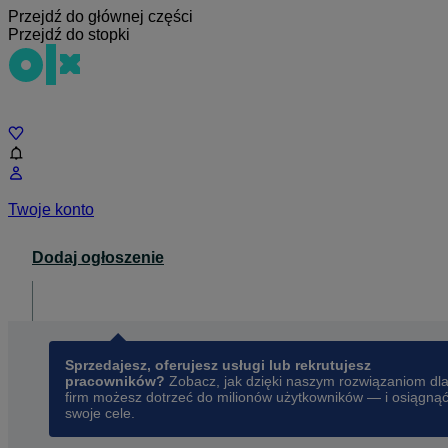
Przejdź do głównej części
Przejdź do stopki
Czat
Twoje konto
Dodaj ogłoszenie
Dla biznesu
opens in a new tab
Sprzedajesz, oferujesz usługi lub rekrutujesz
pracowników?
Zobacz, jak dzięki naszym rozwiązaniom dl
firm możesz dotrzeć do milionów użytkowników — i osiągną
swoje cele.