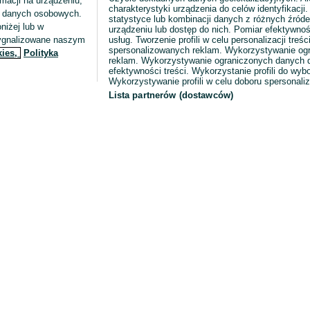
macji na urządzeniu,
charakterystyki urządzenia do celów identyfikacji
ia danych osobowych.
statystyce lub kombinacji danych z różnych źróde
niżej lub w
urządzeniu lub dostęp do nich. Pomiar efektywnoś
sygnalizowane naszym
usług. Tworzenie profili w celu personalizacji treści
spersonalizowanych reklam. Wykorzystywanie og
kies,
Polityka
reklam. Wykorzystywanie ograniczonych danych d
efektywności treści. Wykorzystanie profili do wy
Wykorzystywanie profili w celu doboru spersonali
Lista partnerów (dostawców)