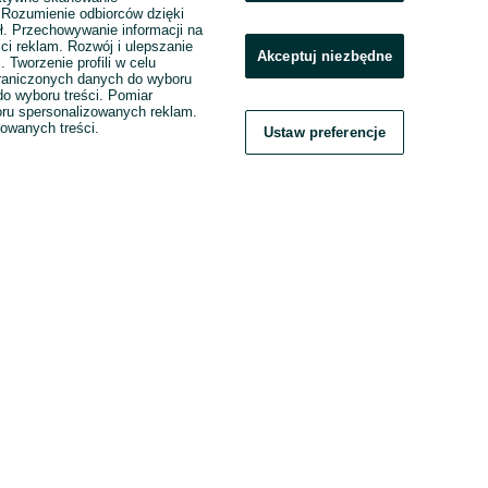
. Rozumienie odbiorców dzięki
ł. Przechowywanie informacji na
ci reklam. Rozwój i ulepszanie
Akceptuj niezbędne
. Tworzenie profili w celu
raniczonych danych do wyboru
o wyboru treści. Pomiar
boru spersonalizowanych reklam.
zowanych treści.
Ustaw preferencje