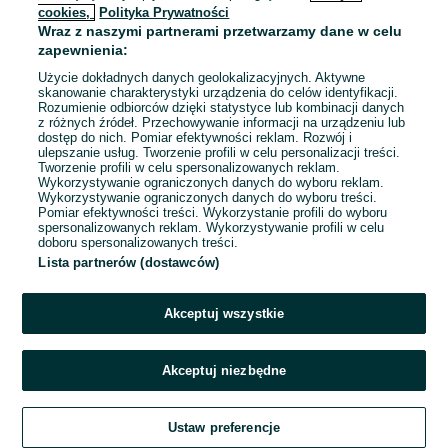
cookies,
Polityka Prywatności
Wraz z naszymi partnerami przetwarzamy dane w celu
To ogłoszenie nie jest już dostępne
zapewnienia:
Użycie dokładnych danych geolokalizacyjnych. Aktywne
skanowanie charakterystyki urządzenia do celów identyfikacji.
Rozumienie odbiorców dzięki statystyce lub kombinacji danych
Przejdź na stronę główną
z różnych źródeł. Przechowywanie informacji na urządzeniu lub
dostęp do nich. Pomiar efektywności reklam. Rozwój i
ulepszanie usług. Tworzenie profili w celu personalizacji treści.
Tworzenie profili w celu spersonalizowanych reklam.
Wykorzystywanie ograniczonych danych do wyboru reklam.
Wykorzystywanie ograniczonych danych do wyboru treści.
Pomiar efektywności treści. Wykorzystanie profili do wyboru
spersonalizowanych reklam. Wykorzystywanie profili w celu
doboru spersonalizowanych treści.
Lista partnerów (dostawców)
Akceptuj wszystkie
Akceptuj niezbędne
Ustaw preferencje