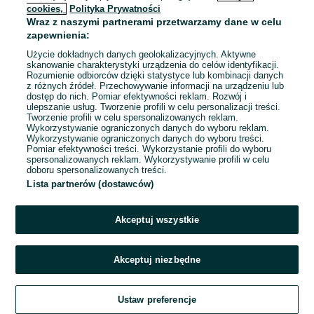
cookies,
Polityka Prywatności
Wraz z naszymi partnerami przetwarzamy dane w celu
To ogłoszenie nie jest już dostępne
zapewnienia:
Użycie dokładnych danych geolokalizacyjnych. Aktywne
skanowanie charakterystyki urządzenia do celów identyfikacji.
Rozumienie odbiorców dzięki statystyce lub kombinacji danych
Przejdź na stronę główną
z różnych źródeł. Przechowywanie informacji na urządzeniu lub
dostęp do nich. Pomiar efektywności reklam. Rozwój i
ulepszanie usług. Tworzenie profili w celu personalizacji treści.
Tworzenie profili w celu spersonalizowanych reklam.
Wykorzystywanie ograniczonych danych do wyboru reklam.
Wykorzystywanie ograniczonych danych do wyboru treści.
Pomiar efektywności treści. Wykorzystanie profili do wyboru
spersonalizowanych reklam. Wykorzystywanie profili w celu
doboru spersonalizowanych treści.
Lista partnerów (dostawców)
Akceptuj wszystkie
Akceptuj niezbędne
Ustaw preferencje