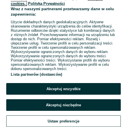
cookies,
Polityka Prywatności
Wraz z naszymi partnerami przetwarzamy dane w celu
To ogłoszenie nie jest już dostępne
zapewnienia:
Użycie dokładnych danych geolokalizacyjnych. Aktywne
skanowanie charakterystyki urządzenia do celów identyfikacji.
Rozumienie odbiorców dzięki statystyce lub kombinacji danych
Przejdź na stronę główną
z różnych źródeł. Przechowywanie informacji na urządzeniu lub
dostęp do nich. Pomiar efektywności reklam. Rozwój i
ulepszanie usług. Tworzenie profili w celu personalizacji treści.
Tworzenie profili w celu spersonalizowanych reklam.
Wykorzystywanie ograniczonych danych do wyboru reklam.
Wykorzystywanie ograniczonych danych do wyboru treści.
Pomiar efektywności treści. Wykorzystanie profili do wyboru
spersonalizowanych reklam. Wykorzystywanie profili w celu
doboru spersonalizowanych treści.
Lista partnerów (dostawców)
Akceptuj wszystkie
Akceptuj niezbędne
Ustaw preferencje