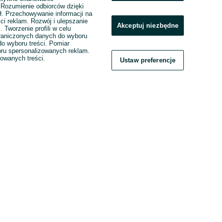
. Rozumienie odbiorców dzięki
ł. Przechowywanie informacji na
ci reklam. Rozwój i ulepszanie
Akceptuj niezbędne
. Tworzenie profili w celu
raniczonych danych do wyboru
o wyboru treści. Pomiar
boru spersonalizowanych reklam.
zowanych treści.
Ustaw preferencje