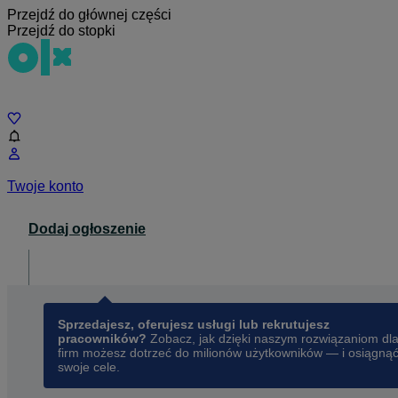
Przejdź do głównej części
Przejdź do stopki
Czat
Twoje konto
Dodaj ogłoszenie
Dla biznesu
opens in a new tab
Sprzedajesz, oferujesz usługi lub rekrutujesz
pracowników?
Zobacz, jak dzięki naszym rozwiązaniom dl
firm możesz dotrzeć do milionów użytkowników — i osiągną
swoje cele.