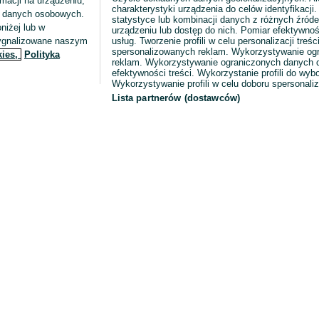
macji na urządzeniu,
charakterystyki urządzenia do celów identyfikacji
ia danych osobowych.
statystyce lub kombinacji danych z różnych źróde
niżej lub w
urządzeniu lub dostęp do nich. Pomiar efektywnoś
sygnalizowane naszym
usług. Tworzenie profili w celu personalizacji treści
spersonalizowanych reklam. Wykorzystywanie og
kies,
Polityka
reklam. Wykorzystywanie ograniczonych danych d
efektywności treści. Wykorzystanie profili do wy
Wykorzystywanie profili w celu doboru spersonali
Lista partnerów (dostawców)