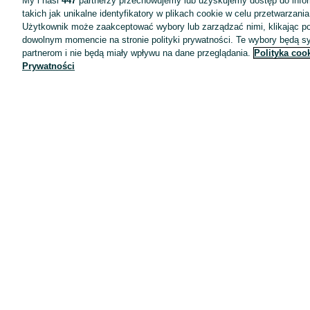
My i nasi
447
partnerzy przechowujemy lub uzyskujemy dostęp do infor
takich jak unikalne identyfikatory w plikach cookie w celu przetwarzan
Użytkownik może zaakceptować wybory lub zarządzać nimi, klikając po
dowolnym momencie na stronie polityki prywatności. Te wybory będą 
partnerom i nie będą miały wpływu na dane przeglądania.
Polityka coo
Prywatności
Aplikacje mobilne OLX.pl
Pomoc
Wyróżnione ogłoszenia
Oferta dla firm
Blog
Regulamin
Polityka prywatności
Reklama
Informacja o realizowanej strategii podatkowej