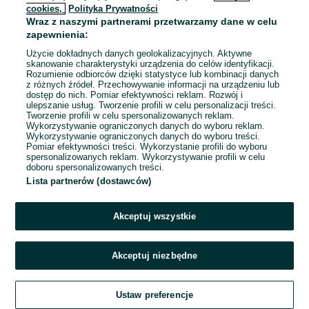
cookies,
Polityka Prywatności
Wraz z naszymi partnerami przetwarzamy dane w celu
To ogłoszenie nie jest już dostępne
zapewnienia:
Użycie dokładnych danych geolokalizacyjnych. Aktywne
skanowanie charakterystyki urządzenia do celów identyfikacji.
Rozumienie odbiorców dzięki statystyce lub kombinacji danych
Przejdź na stronę główną
z różnych źródeł. Przechowywanie informacji na urządzeniu lub
dostęp do nich. Pomiar efektywności reklam. Rozwój i
ulepszanie usług. Tworzenie profili w celu personalizacji treści.
Tworzenie profili w celu spersonalizowanych reklam.
Wykorzystywanie ograniczonych danych do wyboru reklam.
Wykorzystywanie ograniczonych danych do wyboru treści.
Pomiar efektywności treści. Wykorzystanie profili do wyboru
spersonalizowanych reklam. Wykorzystywanie profili w celu
doboru spersonalizowanych treści.
Lista partnerów (dostawców)
Akceptuj wszystkie
Akceptuj niezbędne
Ustaw preferencje