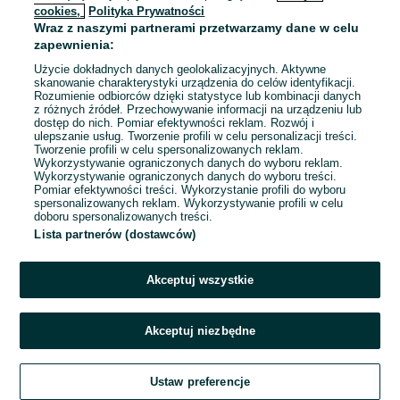
cookies,
Polityka Prywatności
Wraz z naszymi partnerami przetwarzamy dane w celu
To ogłoszenie nie jest już dostępne
zapewnienia:
Użycie dokładnych danych geolokalizacyjnych. Aktywne
skanowanie charakterystyki urządzenia do celów identyfikacji.
Rozumienie odbiorców dzięki statystyce lub kombinacji danych
Przejdź na stronę główną
z różnych źródeł. Przechowywanie informacji na urządzeniu lub
dostęp do nich. Pomiar efektywności reklam. Rozwój i
ulepszanie usług. Tworzenie profili w celu personalizacji treści.
Tworzenie profili w celu spersonalizowanych reklam.
Wykorzystywanie ograniczonych danych do wyboru reklam.
Wykorzystywanie ograniczonych danych do wyboru treści.
Pomiar efektywności treści. Wykorzystanie profili do wyboru
spersonalizowanych reklam. Wykorzystywanie profili w celu
doboru spersonalizowanych treści.
Lista partnerów (dostawców)
Akceptuj wszystkie
Akceptuj niezbędne
Ustaw preferencje