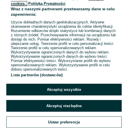
cookies,
Polityka Prywatności
Wraz z naszymi partnerami przetwarzamy dane w celu
To ogłoszenie nie jest już dostępne
zapewnienia:
Użycie dokładnych danych geolokalizacyjnych. Aktywne
skanowanie charakterystyki urządzenia do celów identyfikacji.
Rozumienie odbiorców dzięki statystyce lub kombinacji danych
Przejdź na stronę główną
z różnych źródeł. Przechowywanie informacji na urządzeniu lub
dostęp do nich. Pomiar efektywności reklam. Rozwój i
ulepszanie usług. Tworzenie profili w celu personalizacji treści.
Tworzenie profili w celu spersonalizowanych reklam.
Wykorzystywanie ograniczonych danych do wyboru reklam.
Wykorzystywanie ograniczonych danych do wyboru treści.
Pomiar efektywności treści. Wykorzystanie profili do wyboru
spersonalizowanych reklam. Wykorzystywanie profili w celu
doboru spersonalizowanych treści.
Lista partnerów (dostawców)
Akceptuj wszystkie
Akceptuj niezbędne
Ustaw preferencje