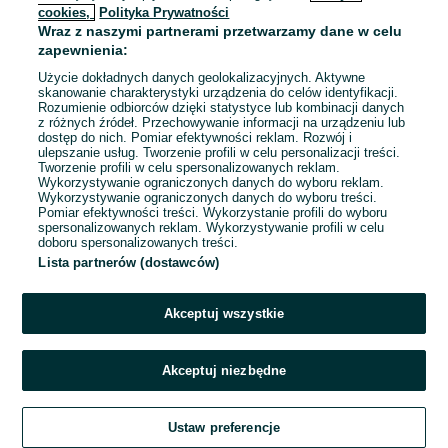
cookies,
Polityka Prywatności
Wraz z naszymi partnerami przetwarzamy dane w celu
To ogłoszenie nie jest już dostępne
zapewnienia:
Użycie dokładnych danych geolokalizacyjnych. Aktywne
skanowanie charakterystyki urządzenia do celów identyfikacji.
Rozumienie odbiorców dzięki statystyce lub kombinacji danych
Przejdź na stronę główną
z różnych źródeł. Przechowywanie informacji na urządzeniu lub
dostęp do nich. Pomiar efektywności reklam. Rozwój i
ulepszanie usług. Tworzenie profili w celu personalizacji treści.
Tworzenie profili w celu spersonalizowanych reklam.
Wykorzystywanie ograniczonych danych do wyboru reklam.
Wykorzystywanie ograniczonych danych do wyboru treści.
Pomiar efektywności treści. Wykorzystanie profili do wyboru
spersonalizowanych reklam. Wykorzystywanie profili w celu
doboru spersonalizowanych treści.
Lista partnerów (dostawców)
Akceptuj wszystkie
Akceptuj niezbędne
Ustaw preferencje