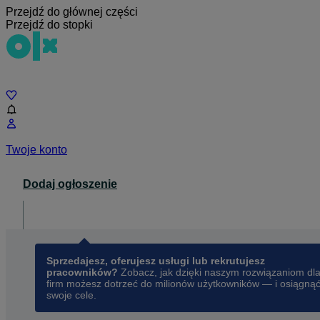
Przejdź do głównej części
Przejdź do stopki
Czat
Twoje konto
Dodaj ogłoszenie
Dla biznesu
opens in a new tab
Sprzedajesz, oferujesz usługi lub rekrutujesz
pracowników?
Zobacz, jak dzięki naszym rozwiązaniom dl
firm możesz dotrzeć do milionów użytkowników — i osiągną
swoje cele.