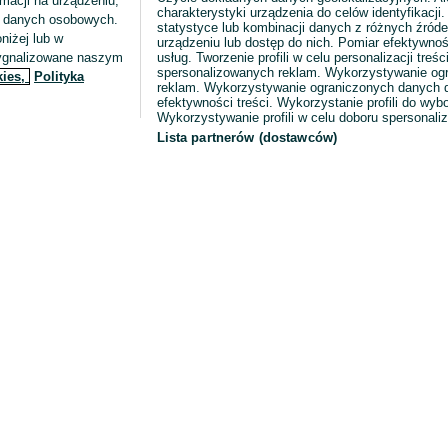
macji na urządzeniu,
charakterystyki urządzenia do celów identyfikacji
ia danych osobowych.
statystyce lub kombinacji danych z różnych źróde
niżej lub w
urządzeniu lub dostęp do nich. Pomiar efektywnoś
sygnalizowane naszym
usług. Tworzenie profili w celu personalizacji treści
spersonalizowanych reklam. Wykorzystywanie og
kies,
Polityka
reklam. Wykorzystywanie ograniczonych danych d
efektywności treści. Wykorzystanie profili do wy
Wykorzystywanie profili w celu doboru spersonali
Lista partnerów (dostawców)