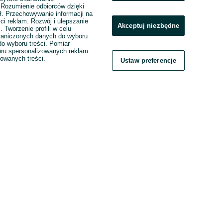
. Rozumienie odbiorców dzięki
ł. Przechowywanie informacji na
ci reklam. Rozwój i ulepszanie
Akceptuj niezbędne
. Tworzenie profili w celu
raniczonych danych do wyboru
o wyboru treści. Pomiar
boru spersonalizowanych reklam.
zowanych treści.
Ustaw preferencje