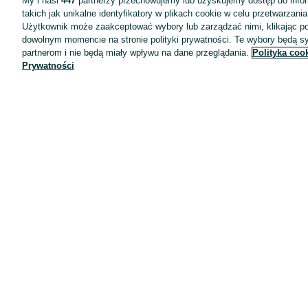
My i nasi
447
partnerzy przechowujemy lub uzyskujemy dostęp do infor
takich jak unikalne identyfikatory w plikach cookie w celu przetwarzan
Użytkownik może zaakceptować wybory lub zarządzać nimi, klikając po
dowolnym momencie na stronie polityki prywatności. Te wybory będą 
partnerom i nie będą miały wpływu na dane przeglądania.
Polityka coo
Prywatności
Aplikacje mobilne OLX.pl
Pomoc
Wyróżnione ogłoszenia
Oferta dla firm
Blog
Regulamin
Polityka prywatności
Reklama
Informacja o realizowanej strategii podatkowej