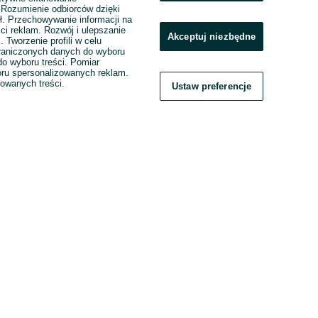
. Rozumienie odbiorców dzięki
ł. Przechowywanie informacji na
ci reklam. Rozwój i ulepszanie
Akceptuj niezbędne
. Tworzenie profili w celu
raniczonych danych do wyboru
o wyboru treści. Pomiar
boru spersonalizowanych reklam.
zowanych treści.
Ustaw preferencje