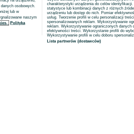
macji na urządzeniu,
charakterystyki urządzenia do celów identyfikacji
ia danych osobowych.
statystyce lub kombinacji danych z różnych źróde
niżej lub w
urządzeniu lub dostęp do nich. Pomiar efektywnoś
sygnalizowane naszym
usług. Tworzenie profili w celu personalizacji treści
spersonalizowanych reklam. Wykorzystywanie og
kies,
Polityka
reklam. Wykorzystywanie ograniczonych danych d
efektywności treści. Wykorzystanie profili do wy
Wykorzystywanie profili w celu doboru spersonali
Lista partnerów (dostawców)