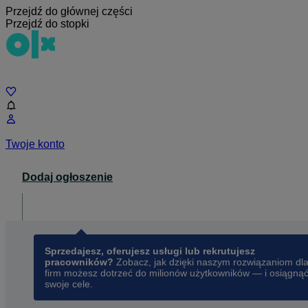
Przejdź do głównej części
Przejdź do stopki
Czat
Twoje konto
Dodaj ogłoszenie
Dla biznesu
opens in a new tab
Sprzedajesz, oferujesz usługi lub rekrutujesz
pracowników?
Zobacz, jak dzięki naszym rozwiązaniom dl
firm możesz dotrzeć do milionów użytkowników — i osiągną
swoje cele.