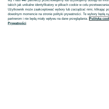
My i nasi
447
partnerzy przechowujemy lub uzyskujemy dostęp do infor
takich jak unikalne identyfikatory w plikach cookie w celu przetwarzan
Użytkownik może zaakceptować wybory lub zarządzać nimi, klikając po
dowolnym momencie na stronie polityki prywatności. Te wybory będą 
partnerom i nie będą miały wpływu na dane przeglądania.
Polityka coo
Prywatności
Aplikacje mobilne OLX.pl
Pomoc
Wyróżnione ogłoszenia
Oferta dla firm
Blog
Regulamin
Polityka prywatności
Reklama
Informacja o realizowanej strategii podatkowej