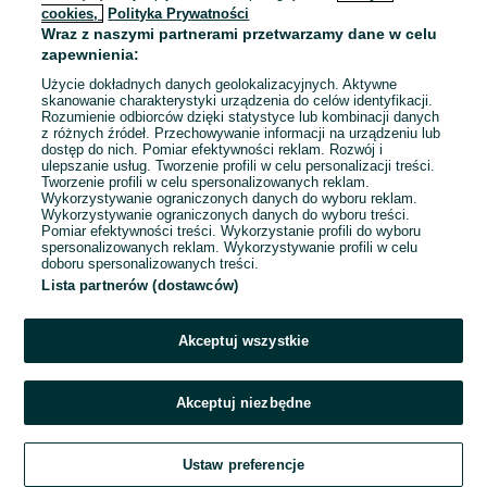
cookies,
Polityka Prywatności
Wraz z naszymi partnerami przetwarzamy dane w celu
To ogłoszenie nie jest już dostępne
zapewnienia:
Użycie dokładnych danych geolokalizacyjnych. Aktywne
skanowanie charakterystyki urządzenia do celów identyfikacji.
Rozumienie odbiorców dzięki statystyce lub kombinacji danych
Przejdź na stronę główną
z różnych źródeł. Przechowywanie informacji na urządzeniu lub
dostęp do nich. Pomiar efektywności reklam. Rozwój i
ulepszanie usług. Tworzenie profili w celu personalizacji treści.
Tworzenie profili w celu spersonalizowanych reklam.
Wykorzystywanie ograniczonych danych do wyboru reklam.
Wykorzystywanie ograniczonych danych do wyboru treści.
Pomiar efektywności treści. Wykorzystanie profili do wyboru
spersonalizowanych reklam. Wykorzystywanie profili w celu
doboru spersonalizowanych treści.
Lista partnerów (dostawców)
Akceptuj wszystkie
Akceptuj niezbędne
Ustaw preferencje