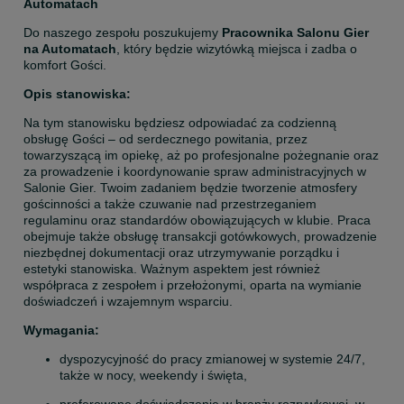
Automatach
Do naszego zespołu poszukujemy 
Pracownika Salonu Gier 
na Automatach
, który będzie wizytówką miejsca i zadba o 
komfort Gości.
Opis stanowiska:
Na tym stanowisku będziesz odpowiadać za codzienną 
obsługę Gości – od serdecznego powitania, przez 
towarzyszącą im opiekę, aż po profesjonalne pożegnanie oraz 
za prowadzenie i koordynowanie spraw administracyjnych w 
Salonie Gier. Twoim zadaniem będzie tworzenie atmosfery 
gościnności a także czuwanie nad przestrzeganiem 
regulaminu oraz standardów obowiązujących w klubie. Praca 
obejmuje także obsługę transakcji gotówkowych, prowadzenie 
niezbędnej dokumentacji oraz utrzymywanie porządku i 
estetyki stanowiska. Ważnym aspektem jest również 
współpraca z zespołem i przełożonymi, oparta na wymianie 
doświadczeń i wzajemnym wsparciu.
Wymagania:
dyspozycyjność do pracy zmianowej w systemie 24/7, 
także w nocy, weekendy i święta,