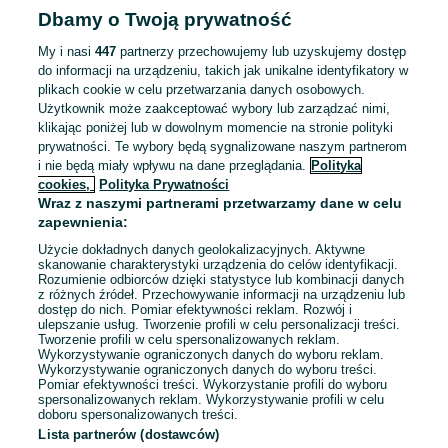
Dbamy o Twoją prywatność
Odświeżono dnia 03 sierpnia 2026
My i nasi
447
partnerzy przechowujemy lub uzyskujemy dostęp
do informacji na urządzeniu, takich jak unikalne identyfikatory w
plikach cookie w celu przetwarzania danych osobowych.
Użytkownik może zaakceptować wybory lub zarządzać nimi,
Praca w pieczarkarni, Holandia, bez
klikając poniżej lub w dowolnym momencie na stronie polityki
doświadczenia i angielskiego, od zaraz!
prywatności. Te wybory będą sygnalizowane naszym partnerom
Grupa Contrain
i nie będą miały wpływu na dane przeglądania.
Polityka
10 000 - 12 500 zł / mies. brutto
cookies,
Polityka Prywatności
Białystok
, Bojary
Wraz z naszymi partnerami przetwarzamy dane w celu
Pełny etat
zapewnienia:
Umowa o pracę
Użycie dokładnych danych geolokalizacyjnych. Aktywne
Kraj: Holandia
Doświadczenie nie jest wymagane
skanowanie charakterystyki urządzenia do celów identyfikacji.
Rozumienie odbiorców dzięki statystyce lub kombinacji danych
Pracownicy z Ukrainy: 🇺🇦 Запрошуємо людей з України
(Zapraszamy pracowników z Ukrainy)
z różnych źródeł. Przechowywanie informacji na urządzeniu lub
dostęp do nich. Pomiar efektywności reklam. Rozwój i
ulepszanie usług. Tworzenie profili w celu personalizacji treści.
Odświeżono dnia 06 sierpnia 2026
Tworzenie profili w celu spersonalizowanych reklam.
Wykorzystywanie ograniczonych danych do wyboru reklam.
Wykorzystywanie ograniczonych danych do wyboru treści.
Pomiar efektywności treści. Wykorzystanie profili do wyboru
spersonalizowanych reklam. Wykorzystywanie profili w celu
doboru spersonalizowanych treści.
Strona główna
Praca
Pracownik sklepu
Kasjer, pracownik sklepu
Lista partnerów (dostawców)
Kasjer, pracownik sklepu - Podlaskie
Kasjer, pracownik sklepu -