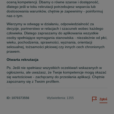
oceną kompetencji. Dbamy o równe szanse i dostępność, 
dlatego jeśli w toku rekrutacji potrzebujesz wsparcia lub 
dostosowania warunków, chętnie je zapewnimy - poinformuj 
nas o tym.
Wierzymy w odwagę w działaniu, odpowiedzialność za 
decyzje, partnerstwo w relacjach i szacunek wobec każdego 
człowieka. Dlatego zapraszamy do aplikowania wszystkie 
osoby spełniające wymagania stanowiska - niezależnie od płci, 
wieku, pochodzenia, sprawności, wyznania, orientacji 
seksualnej, tożsamości płciowej czy innych cech chronionych 
prawem.
Otwarta rekrutacja
Ps. Jeśli nie spełniasz wszystkich oczekiwań wskazanych w 
ogłoszeniu, ale uważasz, że Twoje kompetencje mogą okazać 
się wartościowe - zachęcamy do przesłania aplikacji. Chętnie 
zapoznamy się z Twoim profilem.
ID:
1070373556
Wyświetlenia: 1355
Zgłoś