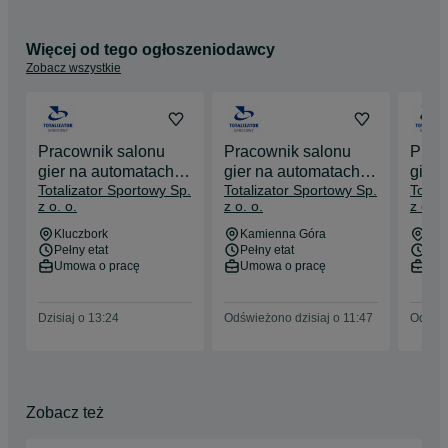
Służewiec, pielęgnując tradycję wyścigów konnych w Polsce.

Gramy dla sportu! Nasze logo zdobi koszulki sportowców, 
Więcej od tego ogłoszeniodawcy
których wspieramy w realizacji ich marzeń. Gramy dla kultury! 
Zobacz wszystkie
Znajdziesz nas na Zamku Królewskim, w Muzeum Narodowym. 
Gramy dla społeczności! Odbijamy się w oczach dzieci, które 
otrzymały pomoc z rąk wolontariuszy dwóch naszych fundacji. 
Jesteśmy w lasach, parkach i w schroniskach, działając na 
rzecz środowiska i naszych małych, (najczęściej) 
Pracownik salonu
Pracownik salonu
Prac
czworonożnych przyjaciół.

gier na automatach (z
gier na automatach (z
gier 
Totalizator Sportowy Sp.
Totalizator Sportowy Sp.
Total
obsługą LOTTO)
obsługą LOTTO)
obsł
Dołącz do nas i pomóż spełniać marzenia!
z o. o.
z o. o.
z o. o
Kluczbork
Kamienna Góra
Byto
Kluczbork
Kamienna Góra
Byt
Pełny etat
Pełny etat
Pełn
Umowa o pracę
Umowa o pracę
Umo
Dzisiaj o 13:24
Odświeżono dzisiaj o 11:47
Odświe
Zobacz też