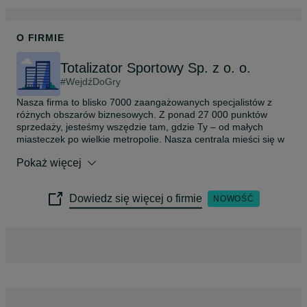
O FIRMIE
Totalizator Sportowy Sp. z o. o.
#WejdźDoGry
Nasza firma to blisko 7000 zaangażowanych specjalistów z 
różnych obszarów biznesowych. Z ponad 27 000 punktów 
sprzedaży, jesteśmy wszędzie tam, gdzie Ty – od małych 
miasteczek po wielkie metropolie. Nasza centrala mieści się w 
Warszawie, na tętniącej życiem Pradze Północ, a siedziby 
Pokaż więcej
naszych oddziałów terenowych ulokowane są w każdym 
województwie.

Dowiedz się więcej o firmie
NOWOŚĆ
Każdego dnia budujemy świat, w którym marzenia mogą się 
spełnić. Tworzymy loterie i gry, które dają nadzieję na wielkie 
wygrane, wpływając na rozwój polskiego sportu i kultury. 
Analizujemy liczby, projektujemy nowe gry i dbamy o 
pozytywne emocje. Dzięki naszej pracy powstają nowe boiska, 
wspieramy olimpijczyków, ambasadorów sportu, rozwijamy 
kulturę i dajemy szansę  młodym talentom. Posiadamy również 
jedyne legalne kasyno online w kraju – TotalCasino.pl. Ale to 
nie wszystko! Od lat zarządzamy Torem Wyścigów Konnych 