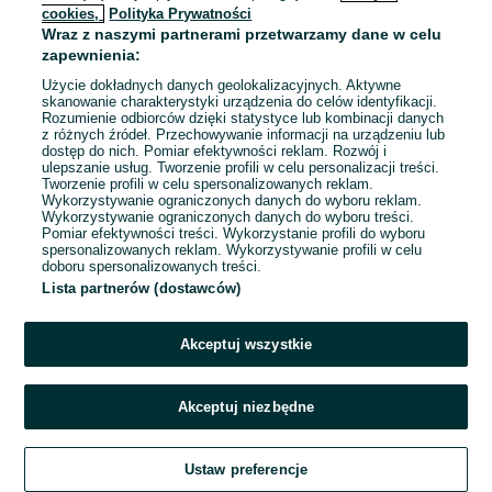
cookies,
Polityka Prywatności
Wraz z naszymi partnerami przetwarzamy dane w celu
To ogłoszenie nie jest już dostępne
zapewnienia:
Użycie dokładnych danych geolokalizacyjnych. Aktywne
skanowanie charakterystyki urządzenia do celów identyfikacji.
Rozumienie odbiorców dzięki statystyce lub kombinacji danych
Przejdź na stronę główną
z różnych źródeł. Przechowywanie informacji na urządzeniu lub
dostęp do nich. Pomiar efektywności reklam. Rozwój i
ulepszanie usług. Tworzenie profili w celu personalizacji treści.
Tworzenie profili w celu spersonalizowanych reklam.
Wykorzystywanie ograniczonych danych do wyboru reklam.
Wykorzystywanie ograniczonych danych do wyboru treści.
Pomiar efektywności treści. Wykorzystanie profili do wyboru
spersonalizowanych reklam. Wykorzystywanie profili w celu
doboru spersonalizowanych treści.
Lista partnerów (dostawców)
Akceptuj wszystkie
Akceptuj niezbędne
Ustaw preferencje