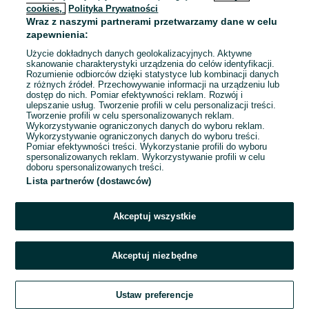
cookies,
Polityka Prywatności
Wraz z naszymi partnerami przetwarzamy dane w celu
To ogłoszenie nie jest już dostępne
zapewnienia:
Użycie dokładnych danych geolokalizacyjnych. Aktywne
skanowanie charakterystyki urządzenia do celów identyfikacji.
Rozumienie odbiorców dzięki statystyce lub kombinacji danych
Przejdź na stronę główną
z różnych źródeł. Przechowywanie informacji na urządzeniu lub
dostęp do nich. Pomiar efektywności reklam. Rozwój i
ulepszanie usług. Tworzenie profili w celu personalizacji treści.
Tworzenie profili w celu spersonalizowanych reklam.
Wykorzystywanie ograniczonych danych do wyboru reklam.
Wykorzystywanie ograniczonych danych do wyboru treści.
Pomiar efektywności treści. Wykorzystanie profili do wyboru
spersonalizowanych reklam. Wykorzystywanie profili w celu
doboru spersonalizowanych treści.
Lista partnerów (dostawców)
Akceptuj wszystkie
Akceptuj niezbędne
Ustaw preferencje