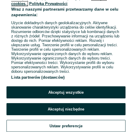
cookies,
Polityka Prywatności
Wraz z naszymi partnerami przetwarzamy dane w celu
To ogłoszenie nie jest już dostępne
zapewnienia:
Użycie dokładnych danych geolokalizacyjnych. Aktywne
skanowanie charakterystyki urządzenia do celów identyfikacji.
Rozumienie odbiorców dzięki statystyce lub kombinacji danych
Przejdź na stronę główną
z różnych źródeł. Przechowywanie informacji na urządzeniu lub
dostęp do nich. Pomiar efektywności reklam. Rozwój i
ulepszanie usług. Tworzenie profili w celu personalizacji treści.
Tworzenie profili w celu spersonalizowanych reklam.
Wykorzystywanie ograniczonych danych do wyboru reklam.
Wykorzystywanie ograniczonych danych do wyboru treści.
Pomiar efektywności treści. Wykorzystanie profili do wyboru
spersonalizowanych reklam. Wykorzystywanie profili w celu
doboru spersonalizowanych treści.
Lista partnerów (dostawców)
Akceptuj wszystkie
Akceptuj niezbędne
Ustaw preferencje