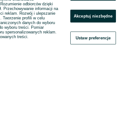
. Rozumienie odbiorców dzięki
ł. Przechowywanie informacji na
ci reklam. Rozwój i ulepszanie
Akceptuj niezbędne
. Tworzenie profili w celu
raniczonych danych do wyboru
o wyboru treści. Pomiar
boru spersonalizowanych reklam.
zowanych treści.
Ustaw preferencje