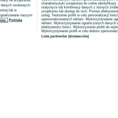
macji na urządzeniu,
charakterystyki urządzenia do celów identyfikacji
ia danych osobowych.
statystyce lub kombinacji danych z różnych źróde
niżej lub w
urządzeniu lub dostęp do nich. Pomiar efektywnoś
sygnalizowane naszym
usług. Tworzenie profili w celu personalizacji treści
spersonalizowanych reklam. Wykorzystywanie og
kies,
Polityka
reklam. Wykorzystywanie ograniczonych danych d
efektywności treści. Wykorzystanie profili do wy
Wykorzystywanie profili w celu doboru spersonali
Lista partnerów (dostawców)