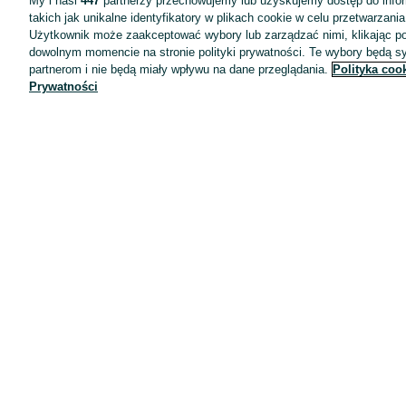
My i nasi
447
partnerzy przechowujemy lub uzyskujemy dostęp do infor
takich jak unikalne identyfikatory w plikach cookie w celu przetwarzan
Użytkownik może zaakceptować wybory lub zarządzać nimi, klikając po
dowolnym momencie na stronie polityki prywatności. Te wybory będą 
partnerom i nie będą miały wpływu na dane przeglądania.
Polityka coo
Prywatności
Aplikacje mobilne OLX.pl
Pomoc
Wyróżnione ogłoszenia
Oferta dla firm
Blog
Regulamin
Polityka prywatności
Reklama
Informacja o realizowanej strategii podatkowej