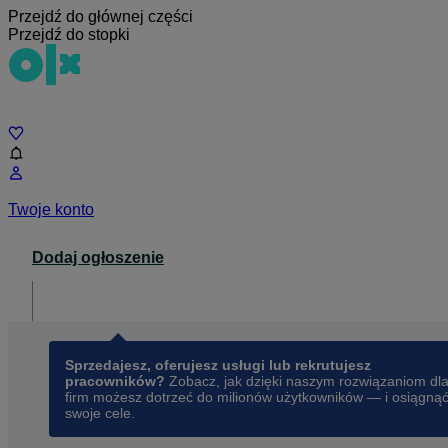
Przejdź do głównej części
Przejdź do stopki
Czat
Twoje konto
Dodaj ogłoszenie
Dla biznesu
opens in a new tab
Sprzedajesz, oferujesz usługi lub rekrutujesz
pracowników?
Zobacz, jak dzięki naszym rozwiązaniom dl
firm możesz dotrzeć do milionów użytkowników — i osiągną
swoje cele.