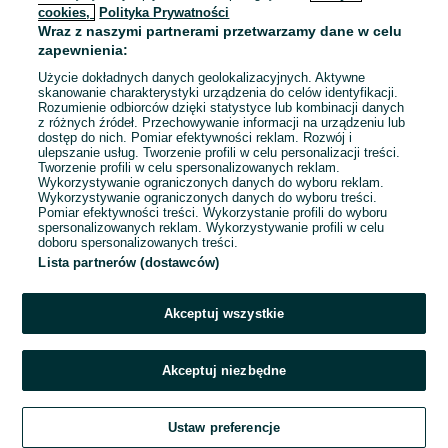
cookies,
Polityka Prywatności
Wraz z naszymi partnerami przetwarzamy dane w celu
To ogłoszenie nie jest już dostępne
zapewnienia:
Użycie dokładnych danych geolokalizacyjnych. Aktywne
skanowanie charakterystyki urządzenia do celów identyfikacji.
Rozumienie odbiorców dzięki statystyce lub kombinacji danych
Przejdź na stronę główną
z różnych źródeł. Przechowywanie informacji na urządzeniu lub
dostęp do nich. Pomiar efektywności reklam. Rozwój i
ulepszanie usług. Tworzenie profili w celu personalizacji treści.
Tworzenie profili w celu spersonalizowanych reklam.
Wykorzystywanie ograniczonych danych do wyboru reklam.
Wykorzystywanie ograniczonych danych do wyboru treści.
Pomiar efektywności treści. Wykorzystanie profili do wyboru
spersonalizowanych reklam. Wykorzystywanie profili w celu
doboru spersonalizowanych treści.
Lista partnerów (dostawców)
Akceptuj wszystkie
Akceptuj niezbędne
Ustaw preferencje