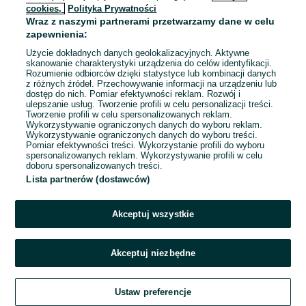
cookies,
Polityka Prywatności
Wraz z naszymi partnerami przetwarzamy dane w celu
To ogłoszenie nie jest już dostępne
zapewnienia:
Użycie dokładnych danych geolokalizacyjnych. Aktywne
skanowanie charakterystyki urządzenia do celów identyfikacji.
Rozumienie odbiorców dzięki statystyce lub kombinacji danych
Przejdź na stronę główną
z różnych źródeł. Przechowywanie informacji na urządzeniu lub
dostęp do nich. Pomiar efektywności reklam. Rozwój i
ulepszanie usług. Tworzenie profili w celu personalizacji treści.
Tworzenie profili w celu spersonalizowanych reklam.
Wykorzystywanie ograniczonych danych do wyboru reklam.
Wykorzystywanie ograniczonych danych do wyboru treści.
Pomiar efektywności treści. Wykorzystanie profili do wyboru
spersonalizowanych reklam. Wykorzystywanie profili w celu
doboru spersonalizowanych treści.
Lista partnerów (dostawców)
Akceptuj wszystkie
Akceptuj niezbędne
Ustaw preferencje