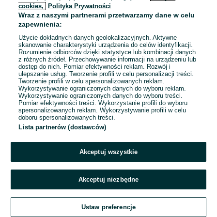
cookies,
Polityka Prywatności
Wraz z naszymi partnerami przetwarzamy dane w celu
To ogłoszenie nie jest już dostępne
zapewnienia:
Użycie dokładnych danych geolokalizacyjnych. Aktywne
skanowanie charakterystyki urządzenia do celów identyfikacji.
Rozumienie odbiorców dzięki statystyce lub kombinacji danych
Przejdź na stronę główną
z różnych źródeł. Przechowywanie informacji na urządzeniu lub
dostęp do nich. Pomiar efektywności reklam. Rozwój i
ulepszanie usług. Tworzenie profili w celu personalizacji treści.
Tworzenie profili w celu spersonalizowanych reklam.
Wykorzystywanie ograniczonych danych do wyboru reklam.
Wykorzystywanie ograniczonych danych do wyboru treści.
Pomiar efektywności treści. Wykorzystanie profili do wyboru
spersonalizowanych reklam. Wykorzystywanie profili w celu
doboru spersonalizowanych treści.
Lista partnerów (dostawców)
Akceptuj wszystkie
Akceptuj niezbędne
Ustaw preferencje