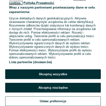
cookies,
Polityka Prywatności
Wraz z naszymi partnerami przetwarzamy dane w celu
To ogłoszenie nie jest już dostępne
zapewnienia:
Użycie dokładnych danych geolokalizacyjnych. Aktywne
skanowanie charakterystyki urządzenia do celów identyfikacji.
Rozumienie odbiorców dzięki statystyce lub kombinacji danych
Przejdź na stronę główną
z różnych źródeł. Przechowywanie informacji na urządzeniu lub
dostęp do nich. Pomiar efektywności reklam. Rozwój i
ulepszanie usług. Tworzenie profili w celu personalizacji treści.
Tworzenie profili w celu spersonalizowanych reklam.
Wykorzystywanie ograniczonych danych do wyboru reklam.
Wykorzystywanie ograniczonych danych do wyboru treści.
Pomiar efektywności treści. Wykorzystanie profili do wyboru
spersonalizowanych reklam. Wykorzystywanie profili w celu
doboru spersonalizowanych treści.
Lista partnerów (dostawców)
Akceptuj wszystkie
Akceptuj niezbędne
Ustaw preferencje