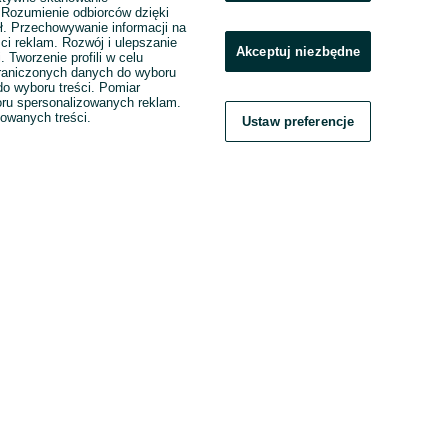
. Rozumienie odbiorców dzięki
ł. Przechowywanie informacji na
ci reklam. Rozwój i ulepszanie
Akceptuj niezbędne
. Tworzenie profili w celu
raniczonych danych do wyboru
o wyboru treści. Pomiar
boru spersonalizowanych reklam.
zowanych treści.
Ustaw preferencje