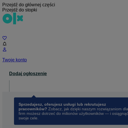
Przejdź do głównej części
Przejdź do stopki
Czat
Twoje konto
Dodaj ogłoszenie
Dla biznesu
opens in a new tab
Sprzedajesz, oferujesz usługi lub rekrutujesz
pracowników?
Zobacz, jak dzięki naszym rozwiązaniom dl
firm możesz dotrzeć do milionów użytkowników — i osiągną
swoje cele.