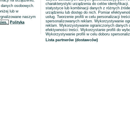
macji na urządzeniu,
charakterystyki urządzenia do celów identyfikacji
ia danych osobowych.
statystyce lub kombinacji danych z różnych źróde
niżej lub w
urządzeniu lub dostęp do nich. Pomiar efektywnoś
sygnalizowane naszym
usług. Tworzenie profili w celu personalizacji treści
spersonalizowanych reklam. Wykorzystywanie og
kies,
Polityka
reklam. Wykorzystywanie ograniczonych danych d
efektywności treści. Wykorzystanie profili do wy
Wykorzystywanie profili w celu doboru spersonali
Lista partnerów (dostawców)