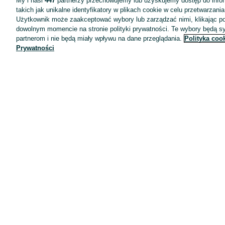
My i nasi
447
partnerzy przechowujemy lub uzyskujemy dostęp do infor
takich jak unikalne identyfikatory w plikach cookie w celu przetwarzan
Użytkownik może zaakceptować wybory lub zarządzać nimi, klikając po
dowolnym momencie na stronie polityki prywatności. Te wybory będą 
partnerom i nie będą miały wpływu na dane przeglądania.
Polityka coo
Prywatności
Aplikacje mobilne OLX.pl
Pomoc
Wyróżnione ogłoszenia
Oferta dla firm
Blog
Regulamin
Polityka prywatności
Reklama
Informacja o realizowanej strategii podatkowej