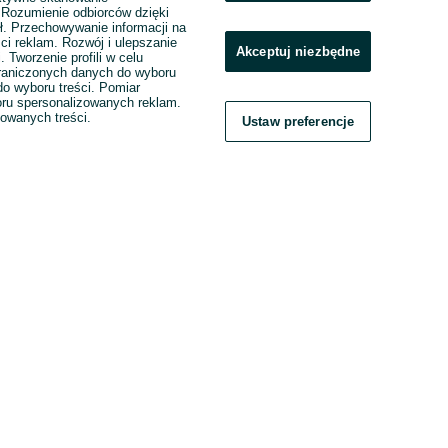
. Rozumienie odbiorców dzięki
ł. Przechowywanie informacji na
ci reklam. Rozwój i ulepszanie
Akceptuj niezbędne
. Tworzenie profili w celu
raniczonych danych do wyboru
o wyboru treści. Pomiar
boru spersonalizowanych reklam.
zowanych treści.
Ustaw preferencje