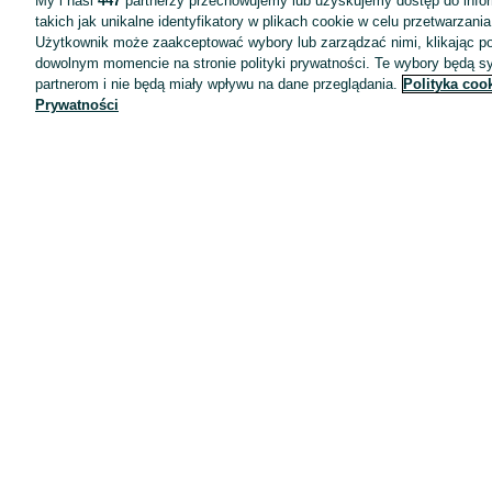
My i nasi
447
partnerzy przechowujemy lub uzyskujemy dostęp do infor
takich jak unikalne identyfikatory w plikach cookie w celu przetwarzan
Użytkownik może zaakceptować wybory lub zarządzać nimi, klikając po
dowolnym momencie na stronie polityki prywatności. Te wybory będą 
partnerom i nie będą miały wpływu na dane przeglądania.
Polityka coo
Prywatności
Aplikacje mobilne OLX.pl
Pomoc
Wyróżnione ogłoszenia
Oferta dla firm
Blog
Regulamin
Polityka prywatności
Reklama
Informacja o realizowanej strategii podatkowej