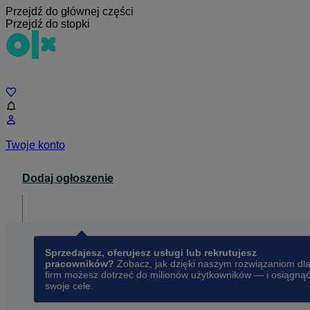
Przejdź do głównej części
Przejdź do stopki
Czat
Twoje konto
Dodaj ogłoszenie
Dla biznesu
opens in a new tab
Sprzedajesz, oferujesz usługi lub rekrutujesz
pracowników?
Zobacz, jak dzięki naszym rozwiązaniom dl
firm możesz dotrzeć do milionów użytkowników — i osiągną
swoje cele.