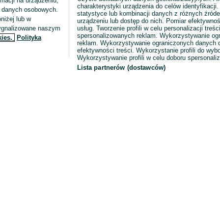
macji na urządzeniu,
charakterystyki urządzenia do celów identyfikacji
ia danych osobowych.
statystyce lub kombinacji danych z różnych źróde
niżej lub w
urządzeniu lub dostęp do nich. Pomiar efektywnoś
sygnalizowane naszym
usług. Tworzenie profili w celu personalizacji treści
spersonalizowanych reklam. Wykorzystywanie og
kies,
Polityka
reklam. Wykorzystywanie ograniczonych danych d
efektywności treści. Wykorzystanie profili do wy
Wykorzystywanie profili w celu doboru spersonali
Lista partnerów (dostawców)