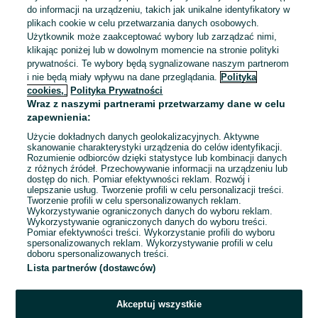
Odświeżono dnia 04 sierpnia 2026
do informacji na urządzeniu, takich jak unikalne identyfikatory w
plikach cookie w celu przetwarzania danych osobowych.
Użytkownik może zaakceptować wybory lub zarządzać nimi,
klikając poniżej lub w dowolnym momencie na stronie polityki
Praca przy sadzeniu kwiatów – bez
prywatności. Te wybory będą sygnalizowane naszym partnerom
doświadczenia!
i nie będą miały wpływu na dane przeglądania.
Polityka
Grupa Contrain
cookies,
Polityka Prywatności
10 000 - 12 500 zł / mies. brutto
Wraz z naszymi partnerami przetwarzamy dane w celu
Szczecin
, Centrum
zapewnienia:
Pełny etat
Umowa o pracę
Użycie dokładnych danych geolokalizacyjnych. Aktywne
skanowanie charakterystyki urządzenia do celów identyfikacji.
Kraj: Holandia
Doświadczenie nie jest wymagane
Rozumienie odbiorców dzięki statystyce lub kombinacji danych
z różnych źródeł. Przechowywanie informacji na urządzeniu lub
Pracownicy z Ukrainy: 🇺🇦 Запрошуємо людей з України
dostęp do nich. Pomiar efektywności reklam. Rozwój i
(Zapraszamy pracowników z Ukrainy)
ulepszanie usług. Tworzenie profili w celu personalizacji treści.
Tworzenie profili w celu spersonalizowanych reklam.
Wykorzystywanie ograniczonych danych do wyboru reklam.
Odświeżono dzisiaj o 06:47
Wykorzystywanie ograniczonych danych do wyboru treści.
Pomiar efektywności treści. Wykorzystanie profili do wyboru
spersonalizowanych reklam. Wykorzystywanie profili w celu
doboru spersonalizowanych treści.
Lista partnerów (dostawców)
Strona główna
Praca
Praca za granicą
Praca za granicą - Lubuskie
Praca za granicą - Gorzów Wielkopolski
Akceptuj wszystkie