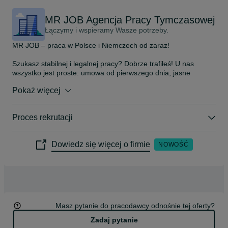
MR JOB Agencja Pracy Tymczasowej
Łączymy i wspieramy Wasze potrzeby.
MR JOB – praca w Polsce i Niemczech od zaraz!

Szukasz stabilnej i legalnej pracy? Dobrze trafiłeś! U nas 
wszystko jest proste: umowa od pierwszego dnia, jasne 
zasady, wypłata zawsze na czas. Działamy nieprzerwanie od 
Pokaż więcej
2009 roku – jesteśmy sprawdzoną agencją, która zatrudniła już 
tysiące osób.

Proces rekrutacji
Co oferujemy:

• szybki start – często w kilka dni

• legalne zatrudnienie w Polsce i Niemczech

Dowiedz się więcej o firmie
NOWOŚĆ
• jasne zasady i terminową wypłatę

• opiekuna, który odbierze telefon, gdy czegoś potrzebujesz

Najczęściej rekrutujemy na stanowiska:

• pracownik produkcji

• operator maszyn / CNC

• magazynier / operator wózka widłowego

Masz pytanie do pracodawcy odnośnie tej oferty?
• lakiernik

• spawacz

Zadaj pytanie