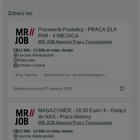
- Martyna: 730212828

Rekruterzy Legnica – PRACA DOLNY ŚLĄSK

Zobacz też
– Julia: +48 798 465 997

– Ania: +48 535 202 021

– Monika: +48 698 713 016

Pracownik Produkcji - PRACA DLA
PAR - 4 MIEJSCA
Rekruterzy Wrocław – PRACA DOLNY ŚLĄSK

MR JOB Agencja Pracy Tymczasowej
– Ilona: +48 570 343 439

12 500 - 13 500 zł / mies. brutto
Gorzów Wielkopolski
Rekruterzy Toruń – PRACA KUJAWSKO-POMORSKIE

Pełny etat
– Jakub: +48 506 119 039

Umowa o pracę
Nie czekaj – już dziś zacznij pracę z MR JOB!
Kraj: Niemcy
Doświadczenie nie jest wymagane
Odświeżono dnia 07 sierpnia 2026
MAGAZYNIER - 16,50 Euro / h - Dołącz
do NAS - Praca Niemcy
MR JOB Agencja Pracy Tymczasowej
13 500 - 14 500 zł / mies. brutto
Gorzów Wielkopolski