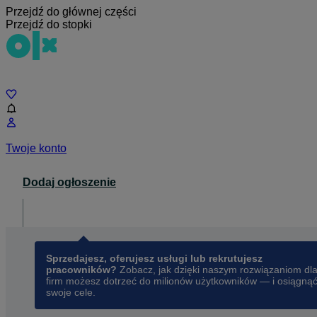
Przejdź do głównej części
Przejdź do stopki
Czat
Twoje konto
Dodaj ogłoszenie
Dla biznesu
opens in a new tab
Sprzedajesz, oferujesz usługi lub rekrutujesz
pracowników?
Zobacz, jak dzięki naszym rozwiązaniom dl
firm możesz dotrzeć do milionów użytkowników — i osiągną
swoje cele.