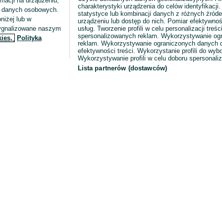
macji na urządzeniu,
charakterystyki urządzenia do celów identyfikacji
ia danych osobowych.
statystyce lub kombinacji danych z różnych źróde
niżej lub w
urządzeniu lub dostęp do nich. Pomiar efektywnoś
sygnalizowane naszym
usług. Tworzenie profili w celu personalizacji treści
spersonalizowanych reklam. Wykorzystywanie og
kies,
Polityka
reklam. Wykorzystywanie ograniczonych danych d
efektywności treści. Wykorzystanie profili do wy
Wykorzystywanie profili w celu doboru spersonali
Lista partnerów (dostawców)