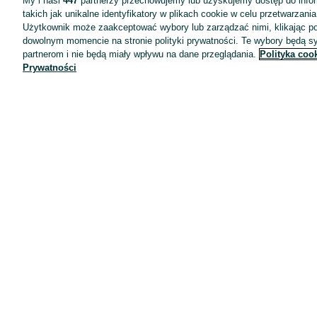
My i nasi
447
partnerzy przechowujemy lub uzyskujemy dostęp do infor
takich jak unikalne identyfikatory w plikach cookie w celu przetwarzan
Użytkownik może zaakceptować wybory lub zarządzać nimi, klikając po
dowolnym momencie na stronie polityki prywatności. Te wybory będą 
partnerom i nie będą miały wpływu na dane przeglądania.
Polityka coo
Prywatności
Aplikacje mobilne OLX.pl
Pomoc
Wyróżnione ogłoszenia
Oferta dla firm
Blog
Regulamin
Polityka prywatności
Reklama
Informacja o realizowanej strategii podatkowej