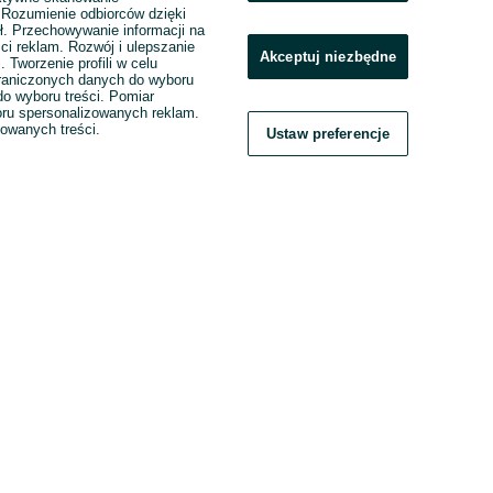
. Rozumienie odbiorców dzięki
ł. Przechowywanie informacji na
ci reklam. Rozwój i ulepszanie
Akceptuj niezbędne
. Tworzenie profili w celu
raniczonych danych do wyboru
o wyboru treści. Pomiar
boru spersonalizowanych reklam.
zowanych treści.
Ustaw preferencje