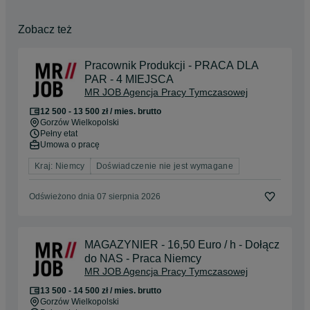
- Martyna: 730212828

Rekruterzy Legnica – PRACA DOLNY ŚLĄSK

Zobacz też
– Julia: +48 798 465 997

– Ania: +48 535 202 021

– Monika: +48 698 713 016

Pracownik Produkcji - PRACA DLA
PAR - 4 MIEJSCA
Rekruterzy Wrocław – PRACA DOLNY ŚLĄSK

MR JOB Agencja Pracy Tymczasowej
– Ilona: +48 570 343 439

12 500 - 13 500 zł / mies. brutto
Gorzów Wielkopolski
Rekruterzy Toruń – PRACA KUJAWSKO-POMORSKIE

Pełny etat
– Jakub: +48 506 119 039

Umowa o pracę
Nie czekaj – już dziś zacznij pracę z MR JOB!
Kraj: Niemcy
Doświadczenie nie jest wymagane
Odświeżono dnia 07 sierpnia 2026
MAGAZYNIER - 16,50 Euro / h - Dołącz
do NAS - Praca Niemcy
MR JOB Agencja Pracy Tymczasowej
13 500 - 14 500 zł / mies. brutto
Gorzów Wielkopolski