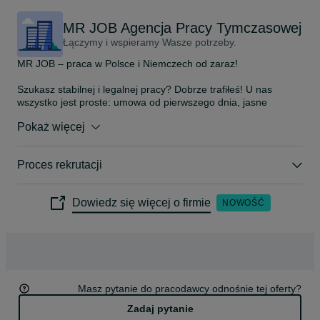
MR JOB Agencja Pracy Tymczasowej
Łączymy i wspieramy Wasze potrzeby.
MR JOB – praca w Polsce i Niemczech od zaraz!

Szukasz stabilnej i legalnej pracy? Dobrze trafiłeś! U nas 
wszystko jest proste: umowa od pierwszego dnia, jasne 
zasady, wypłata zawsze na czas. Działamy nieprzerwanie od 
Pokaż więcej
2009 roku – jesteśmy sprawdzoną agencją, która zatrudniła już 
tysiące osób.

Proces rekrutacji
Co oferujemy:

• szybki start – często w kilka dni

• legalne zatrudnienie w Polsce i Niemczech

Dowiedz się więcej o firmie
NOWOŚĆ
• jasne zasady i terminową wypłatę

• opiekuna, który odbierze telefon, gdy czegoś potrzebujesz

Najczęściej rekrutujemy na stanowiska:

• pracownik produkcji

• operator maszyn / CNC

• magazynier / operator wózka widłowego

Masz pytanie do pracodawcy odnośnie tej oferty?
• lakiernik

• spawacz

Zadaj pytanie