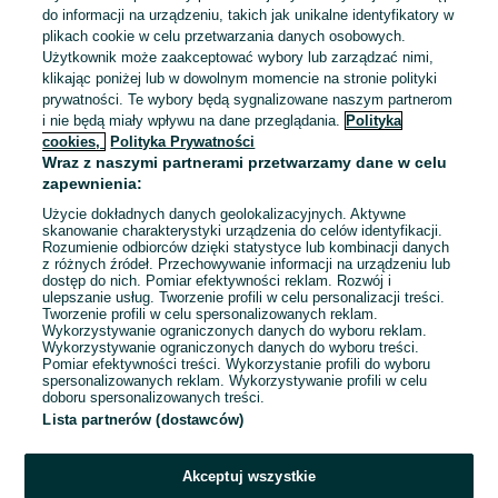
Odświeżono dnia 04 sierpnia 2026
do informacji na urządzeniu, takich jak unikalne identyfikatory w
plikach cookie w celu przetwarzania danych osobowych.
Użytkownik może zaakceptować wybory lub zarządzać nimi,
klikając poniżej lub w dowolnym momencie na stronie polityki
Praca przy sadzeniu kwiatów – bez
prywatności. Te wybory będą sygnalizowane naszym partnerom
doświadczenia!
i nie będą miały wpływu na dane przeglądania.
Polityka
Grupa Contrain
cookies,
Polityka Prywatności
10 000 - 12 500 zł / mies. brutto
Wraz z naszymi partnerami przetwarzamy dane w celu
Szczecin
, Centrum
zapewnienia:
Pełny etat
Umowa o pracę
Użycie dokładnych danych geolokalizacyjnych. Aktywne
skanowanie charakterystyki urządzenia do celów identyfikacji.
Kraj: Holandia
Doświadczenie nie jest wymagane
Rozumienie odbiorców dzięki statystyce lub kombinacji danych
z różnych źródeł. Przechowywanie informacji na urządzeniu lub
Pracownicy z Ukrainy: 🇺🇦 Запрошуємо людей з України
dostęp do nich. Pomiar efektywności reklam. Rozwój i
(Zapraszamy pracowników z Ukrainy)
ulepszanie usług. Tworzenie profili w celu personalizacji treści.
Tworzenie profili w celu spersonalizowanych reklam.
Wykorzystywanie ograniczonych danych do wyboru reklam.
Odświeżono dnia 06 sierpnia 2026
Wykorzystywanie ograniczonych danych do wyboru treści.
Pomiar efektywności treści. Wykorzystanie profili do wyboru
spersonalizowanych reklam. Wykorzystywanie profili w celu
doboru spersonalizowanych treści.
Lista partnerów (dostawców)
Strona główna
Praca
Praca za granicą
Praca za granicą - Lubuskie
Praca za granicą - Gorzów Wielkopolski
Akceptuj wszystkie