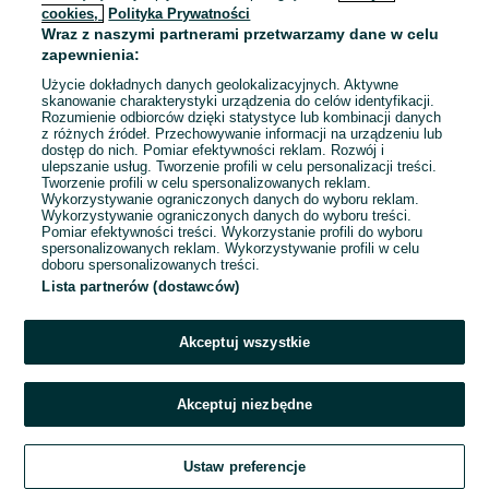
cookies,
Polityka Prywatności
Wraz z naszymi partnerami przetwarzamy dane w celu
To ogłoszenie nie jest już dostępne
zapewnienia:
Użycie dokładnych danych geolokalizacyjnych. Aktywne
skanowanie charakterystyki urządzenia do celów identyfikacji.
Rozumienie odbiorców dzięki statystyce lub kombinacji danych
Przejdź na stronę główną
z różnych źródeł. Przechowywanie informacji na urządzeniu lub
dostęp do nich. Pomiar efektywności reklam. Rozwój i
ulepszanie usług. Tworzenie profili w celu personalizacji treści.
Tworzenie profili w celu spersonalizowanych reklam.
Wykorzystywanie ograniczonych danych do wyboru reklam.
Wykorzystywanie ograniczonych danych do wyboru treści.
Pomiar efektywności treści. Wykorzystanie profili do wyboru
spersonalizowanych reklam. Wykorzystywanie profili w celu
doboru spersonalizowanych treści.
Lista partnerów (dostawców)
Akceptuj wszystkie
Akceptuj niezbędne
Ustaw preferencje