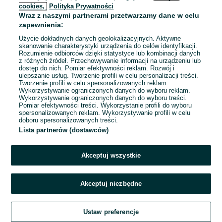
cookies,
Polityka Prywatności
Wraz z naszymi partnerami przetwarzamy dane w celu
To ogłoszenie nie jest już dostępne
zapewnienia:
Użycie dokładnych danych geolokalizacyjnych. Aktywne
skanowanie charakterystyki urządzenia do celów identyfikacji.
Rozumienie odbiorców dzięki statystyce lub kombinacji danych
Przejdź na stronę główną
z różnych źródeł. Przechowywanie informacji na urządzeniu lub
dostęp do nich. Pomiar efektywności reklam. Rozwój i
ulepszanie usług. Tworzenie profili w celu personalizacji treści.
Tworzenie profili w celu spersonalizowanych reklam.
Wykorzystywanie ograniczonych danych do wyboru reklam.
Wykorzystywanie ograniczonych danych do wyboru treści.
Pomiar efektywności treści. Wykorzystanie profili do wyboru
spersonalizowanych reklam. Wykorzystywanie profili w celu
doboru spersonalizowanych treści.
Lista partnerów (dostawców)
Akceptuj wszystkie
Akceptuj niezbędne
Ustaw preferencje