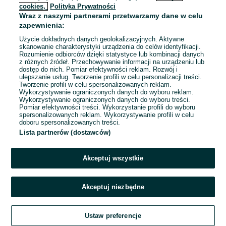
cookies,
Polityka Prywatności
Wraz z naszymi partnerami przetwarzamy dane w celu
To ogłoszenie nie jest już dostępne
zapewnienia:
Użycie dokładnych danych geolokalizacyjnych. Aktywne
skanowanie charakterystyki urządzenia do celów identyfikacji.
Rozumienie odbiorców dzięki statystyce lub kombinacji danych
Przejdź na stronę główną
z różnych źródeł. Przechowywanie informacji na urządzeniu lub
dostęp do nich. Pomiar efektywności reklam. Rozwój i
ulepszanie usług. Tworzenie profili w celu personalizacji treści.
Tworzenie profili w celu spersonalizowanych reklam.
Wykorzystywanie ograniczonych danych do wyboru reklam.
Wykorzystywanie ograniczonych danych do wyboru treści.
Pomiar efektywności treści. Wykorzystanie profili do wyboru
spersonalizowanych reklam. Wykorzystywanie profili w celu
doboru spersonalizowanych treści.
Lista partnerów (dostawców)
Akceptuj wszystkie
Akceptuj niezbędne
Ustaw preferencje