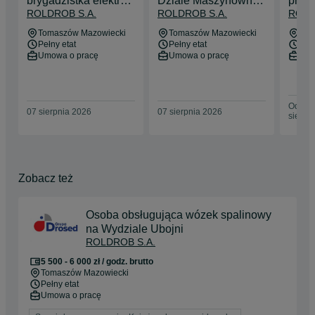
brygadzistka elektryk
Dziale Maszynowni
prac
ROLDROB S.A.
ROLDROB S.A.
ROLD
w Dziale
Chłodniczej
mech
Technicznym
Tomaszów Mazowiecki
Tomaszów Mazowiecki
Tom
Pełny etat
Pełny etat
Pełn
Umowa o pracę
Umowa o pracę
Umo
Odświe
07 sierpnia 2026
07 sierpnia 2026
sierpn
Zobacz też
Osoba obsługująca wózek spalinowy
na Wydziale Ubojni
ROLDROB S.A.
5 500 - 6 000 zł / godz. brutto
Tomaszów Mazowiecki
Pełny etat
Umowa o pracę