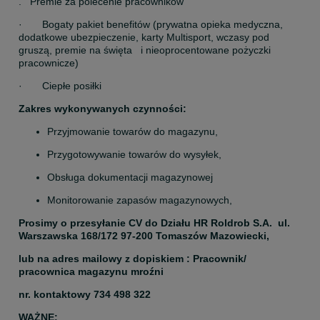
.   Premie za polecenie pracowników 
·       Bogaty pakiet benefitów (prywatna opieka medyczna, 
dodatkowe ubezpieczenie, karty Multisport, wczasy pod 
gruszą, premie na święta   i nieoprocentowane pożyczki 
pracownicze)
·       Ciepłe posiłki
Zakres wykonywanych czynności:
Przyjmowanie towarów do magazynu,
Przygotowywanie towarów do wysyłek,
Obsługa dokumentacji magazynowej
Monitorowanie zapasów magazynowych,
Prosimy o przesyłanie CV do Działu HR Roldrob S.A.  ul. 
Warszawska 168/172 97-200 Tomaszów Mazowiecki,
lub na adres mailowy z dopiskiem : Pracownik/ 
pracownica magazynu mroźni
nr. kontaktowy 734 498 322
WAŻNE: