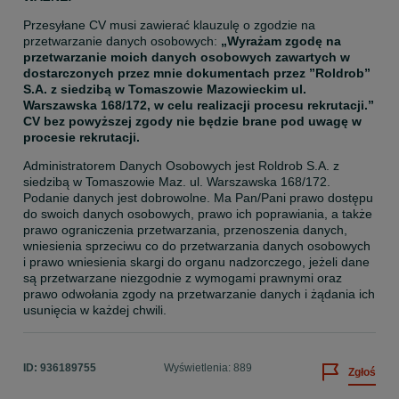
Przesyłane CV musi zawierać klauzulę o zgodzie na 
przetwarzanie danych osobowych: 
„Wyrażam zgodę na 
przetwarzanie moich danych osobowych zawartych w 
dostarczonych przez mnie dokumentach przez ”Roldrob” 
S.A. z siedzibą w Tomaszowie Mazowieckim ul. 
Warszawska 168/172, w celu realizacji procesu rekrutacji.” 
CV bez powyższej zgody nie będzie brane pod uwagę w 
procesie rekrutacji.
Administratorem Danych Osobowych jest Roldrob S.A. z 
siedzibą w Tomaszowie Maz. ul. Warszawska 168/172.  
Podanie danych jest dobrowolne. Ma Pan/Pani prawo dostępu 
do swoich danych osobowych, prawo ich poprawiania, a także 
prawo ograniczenia przetwarzania, przenoszenia danych, 
wniesienia sprzeciwu co do przetwarzania danych osobowych 
i prawo wniesienia skargi do organu nadzorczego, jeżeli dane 
są przetwarzane niezgodnie z wymogami prawnymi oraz 
prawo odwołania zgody na przetwarzanie danych i żądania ich 
usunięcia w każdej chwili.
ID:
936189755
Wyświetlenia: 889
Zgłoś