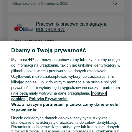
Odświeżono dnia 07 sierpnia 2026
Pracownik/ pracownica magazynu
ROLDROB S.A.
32 - 33 zł / mies. brutto
Tomaszów Mazowiecki
Dbamy o Twoją prywatność
Pełny etat
Umowa o pracę
My i nasi
447
partnerzy przechowujemy lub uzyskujemy dostęp
Odpowiednie doświadczenie zawodowe
do informacji na urządzeniu, takich jak unikalne identyfikatory w
plikach cookie w celu przetwarzania danych osobowych.
Użytkownik może zaakceptować wybory lub zarządzać nimi,
07 sierpnia 2026
klikając poniżej lub w dowolnym momencie na stronie polityki
prywatności. Te wybory będą sygnalizowane naszym partnerom
i nie będą miały wpływu na dane przeglądania.
Polityka
Praca na magazynie dla marki
cookies,
Polityka Prywatności
sportowej
Wraz z naszymi partnerami przetwarzamy dane w celu
Adecco Poland Sp. z o.o.
zapewnienia:
Łódź
, Widzew
Użycie dokładnych danych geolokalizacyjnych. Aktywne
Pełny etat
skanowanie charakterystyki urządzenia do celów identyfikacji.
Rozumienie odbiorców dzięki statystyce lub kombinacji danych
Umowa zlecenie
z różnych źródeł. Przechowywanie informacji na urządzeniu lub