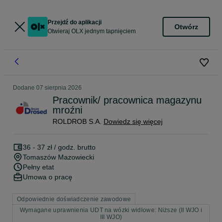
Przejdź do aplikacji
Otwórz
Otwieraj OLX jednym tapnięciem
Dodane
07 sierpnia 2026
Pracownik/ pracownica magazynu
mroźni
ROLDROB S.A.
Dowiedz się więcej
36 - 37 zł / godz. brutto
Tomaszów Mazowiecki
Pełny etat
Umowa o pracę
Odpowiednie doświadczenie zawodowe
Wymagane uprawnienia UDT na wózki widłowe: Niższe (II WJO i
III WJO)